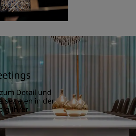
eetings
 zum Detail und
isezielen in der
lg Ihrer