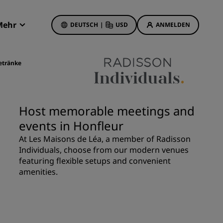
Mehr
DEUTSCH
|
USD
ANMELDEN
Radisson Rewards
Meine Buchungen
etränke
Hotelangebote
Unsere Angebote entdecken
Host memorable meetings and
Bonus für die erste Buchung
events in Honfleur
Deals of the Day
At Les Maisons de Léa, a member of Radisson
Im Voraus buchen
Individuals, choose from our modern venues
Unsere Angebote anzeigen
featuring flexible setups and convenient
amenities.
Reisevorschläge
Familienfreundliche Hotels
etings
Rad Pets