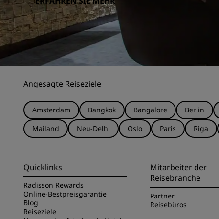
ERFAHREN SIE MEHR
Angesagte Reiseziele
Amsterdam
Bangkok
Bangalore
Berlin
Mailand
Neu-Delhi
Oslo
Paris
Riga
Quicklinks
Mitarbeiter der
Reisebranche
Radisson Rewards
Online-Bestpreisgarantie
Partner
Blog
Reisebüros
Reiseziele