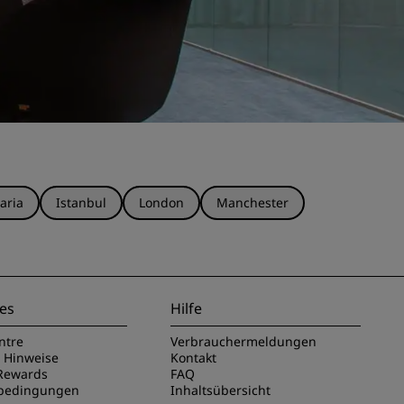
aria
Istanbul
London
Manchester
es
Hilfe
ntre
Verbrauchermeldungen
e Hinweise
Kontakt
Rewards
FAQ
sbedingungen
Inhaltsübersicht