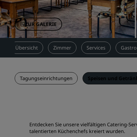
Verbundene Marken in China
ZUR GALERIE
Übersicht
Zimmer
Services
Gastr
Tagungseinrichtungen
Speisen und Geträn
Entdecken Sie unsere vielfältigen Catering-Ser
talentierten Küchenchefs kreiert wurden.