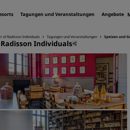
esorts
Tagungen und Veranstaltungen
Angebote
 of Radisson Individuals
Tagungen und Veranstaltungen
Speisen und G
Radisson Individuals
Finden Sie Ihr Hotel
Reiseziele
Resorts
Serviced Apartments
Flughafenhotels
Neue und geplante Hotels
Tagungen und
Veranstaltungen
Entdecken Sie Radisson Me