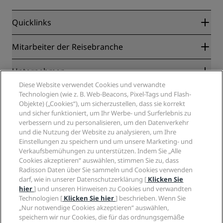
Quicklinks
Radisson Rewards
Mitarbeiter der Reisebranche
Online-Bestpreisgarantie
Blog
Partner
Unternehmen
Reiseziele
Reisebüros
Diese Website verwendet Cookies und verwandte
Neue und aufstrebende Hotels
Radisson Hotel Group
Technologien (wie z. B. Web-Beacons, Pixel-Tags und Flash-
Rechtliches
Radisson Hotels APP
Objekte) („Cookies“), um sicherzustellen, dass sie korrekt
Medien
„Sports Approved“-Hotels
und sicher funktioniert, um Ihr Werbe- und Surferlebnis zu
Karriere RHG
Privacy Centre
Hilfe
Familienfreundliche Hotels
verbessern und zu personalisieren, um den Datenverkehr
Karriere PPHE
Rechtliche Hinweise
und die Nutzung der Website zu analysieren, um Ihre
Gesundheit & Sicherheit
Karrieren EHL
Radisson Rewards Geschäftsbedingungen
Einstellungen zu speichern und um unsere Marketing- und
Verbrauchermeldungen
The Club by RHG
Soziale Medien
Website-Nutzungsvereinbarung
Verkaufsbemühungen zu unterstützen. Indem Sie „Alle
Kontakt
Entwicklungsmöglichkeiten
Cookies akzeptieren“ auswählen, stimmen Sie zu, dass
Digitale Barrierefreiheit
FAQ
Marken von Radisson Hotels
Radisson Daten über Sie sammeln und Cookies verwenden
Responsible Business – Unser Engagement
Moderne Sklaverei – Erklärung
Inhaltsübersicht
darf, wie in unserer Datenschutzerklärung [
Klicken Sie
Einkauf
hier
] und unseren Hinweisen zu Cookies und verwandten
Technologien [
Klicken Sie hier
] beschrieben. Wenn Sie
„Nur notwendige Cookies akzeptieren“ auswählen,
speichern wir nur Cookies, die für das ordnungsgemäße