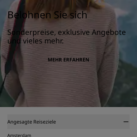
Belohnen Sie sich
Sonderpreise, exklusive Angebote
und vieles mehr.
MEHR ERFAHREN
Angesagte Reiseziele
Amsterdam