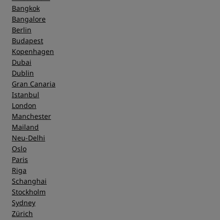
Bangkok
Bangalore
Berlin
Budapest
Kopenhagen
Dubai
Dublin
Gran Canaria
Istanbul
London
Manchester
Mailand
Neu-Delhi
Oslo
Paris
Riga
Schanghai
Stockholm
Sydney
Zürich