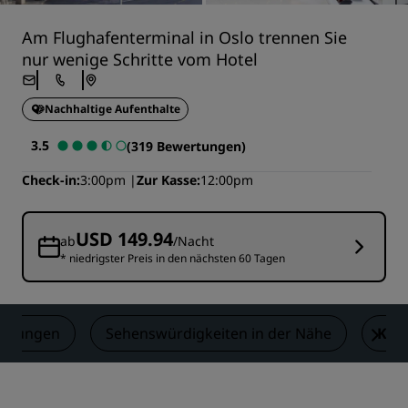
Am Flughafenterminal in Oslo trennen Sie
nur wenige Schritte vom Hotel
Nachhaltige Aufenthalte
3.5
(319 Bewertungen)
Check-in
3:00pm
Zur Kasse
12:00pm
USD 149.94
ab
/Nacht
* niedrigster Preis in den nächsten 60 Tagen
ertungen
Sehenswürdigkeiten in der Nähe
Kon