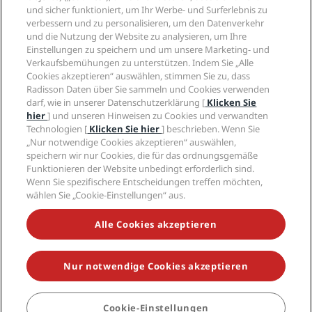
„Sports Approved“-Hotels
und sicher funktioniert, um Ihr Werbe- und Surferlebnis zu
Karriere RHG
Privacy Centre
Hilfe
Familienfreundliche Hotels
verbessern und zu personalisieren, um den Datenverkehr
Karriere PPHE
Rechtliche Hinweise
und die Nutzung der Website zu analysieren, um Ihre
Gesundheit & Sicherheit
Karrieren EHL
Radisson Rewards Geschäftsbedingungen
Einstellungen zu speichern und um unsere Marketing- und
Verbrauchermeldungen
The Club by RHG
Soziale Medien
Website-Nutzungsvereinbarung
Verkaufsbemühungen zu unterstützen. Indem Sie „Alle
Kontakt
Entwicklungsmöglichkeiten
Cookies akzeptieren“ auswählen, stimmen Sie zu, dass
Digitale Barrierefreiheit
FAQ
Marken von Radisson Hotels
Radisson Daten über Sie sammeln und Cookies verwenden
Responsible Business – Unser Engagement
Moderne Sklaverei – Erklärung
Inhaltsübersicht
darf, wie in unserer Datenschutzerklärung [
Klicken Sie
Einkauf
hier
] und unseren Hinweisen zu Cookies und verwandten
Technologien [
Klicken Sie hier
] beschrieben. Wenn Sie
„Nur notwendige Cookies akzeptieren“ auswählen,
speichern wir nur Cookies, die für das ordnungsgemäße
Funktionieren der Website unbedingt erforderlich sind.
Wenn Sie spezifischere Entscheidungen treffen möchten,
wählen Sie „Cookie-Einstellungen“ aus.
VERPASSEN SIE NIEMALS UNSERE BELIEBTESTEN
ANGEBOTE
Alle Cookies akzeptieren
Nur notwendige Cookies akzeptieren
© 2026 Radisson Hotel Group.
Alle Rechte vorbehalten. RHG Radisson
Hotel Group, Radisson, Radisson RED, Radisson Blu, Radisson Collection,
Radisson Individuals, Park Plaza, Park Inn, Country Inn & Suites, Prize by
Radisson, Radisson Rewards und Radisson Meetings sind Warenzeichen
Cookie-Einstellungen
BUCHEN