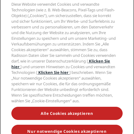
Reisebüros
Diese Website verwendet Cookies und verwandte
Neue und aufstrebende Hotels
Radisson Hotel Group
Technologien (wie z. B. Web-Beacons, Pixel-Tags und Flash-
Rechtliches
Radisson Hotels APP
Objekte) („Cookies“), um sicherzustellen, dass sie korrekt
Medien
„Sports Approved“-Hotels
und sicher funktioniert, um Ihr Werbe- und Surferlebnis zu
Karriere RHG
Privacy Centre
Hilfe
Familienfreundliche Hotels
verbessern und zu personalisieren, um den Datenverkehr
Karriere PPHE
Rechtliche Hinweise
und die Nutzung der Website zu analysieren, um Ihre
Gesundheit & Sicherheit
Karrieren EHL
Radisson Rewards Geschäftsbedingungen
Einstellungen zu speichern und um unsere Marketing- und
Verbrauchermeldungen
The Club by RHG
Soziale Medien
Website-Nutzungsvereinbarung
Verkaufsbemühungen zu unterstützen. Indem Sie „Alle
Kontakt
Entwicklungsmöglichkeiten
Cookies akzeptieren“ auswählen, stimmen Sie zu, dass
Digitale Barrierefreiheit
FAQ
Marken von Radisson Hotels
Radisson Daten über Sie sammeln und Cookies verwenden
Responsible Business – Unser Engagement
Moderne Sklaverei – Erklärung
Inhaltsübersicht
darf, wie in unserer Datenschutzerklärung [
Klicken Sie
Einkauf
hier
] und unseren Hinweisen zu Cookies und verwandten
Technologien [
Klicken Sie hier
] beschrieben. Wenn Sie
„Nur notwendige Cookies akzeptieren“ auswählen,
speichern wir nur Cookies, die für das ordnungsgemäße
Funktionieren der Website unbedingt erforderlich sind.
Wenn Sie spezifischere Entscheidungen treffen möchten,
wählen Sie „Cookie-Einstellungen“ aus.
VERPASSEN SIE NIEMALS UNSERE BELIEBTESTEN
ANGEBOTE
Alle Cookies akzeptieren
Nur notwendige Cookies akzeptieren