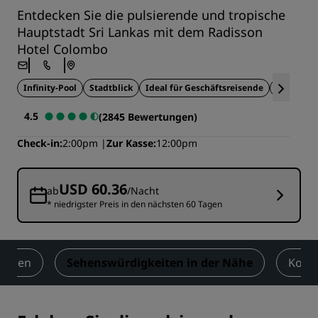
Entdecken Sie die pulsierende und tropische
Hauptstadt Sri Lankas mit dem Radisson
Hotel Colombo
Infinity-Pool
Stadtblick
Ideal für Geschäftsreisende
Dachterra
4.5
(2845 Bewertungen)
Check-in
2:00pm
Zur Kasse
12:00pm
USD 60.36
ab
/Nacht
* niedrigster Preis in den nächsten 60 Tagen
ungen
Sehenswürdigkeiten in der Nähe
Kont