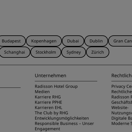
Budapest
Kopenhagen
Dubai
Dublin
Gran Can
Schanghai
Stockholm
Sydney
Zürich
Unternehmen
Rechtlich
Radisson Hotel Group
Privacy Ce
Medien
Rechtlich
Karriere RHG
Radisson 
Karriere PPHE
Geschäft
Karrieren EHL
Website-
The Club by RHG
Nutzungs
Entwicklungsmöglichkeiten
Digitale Ba
Responsible Business – Unser
Moderne S
Engagement