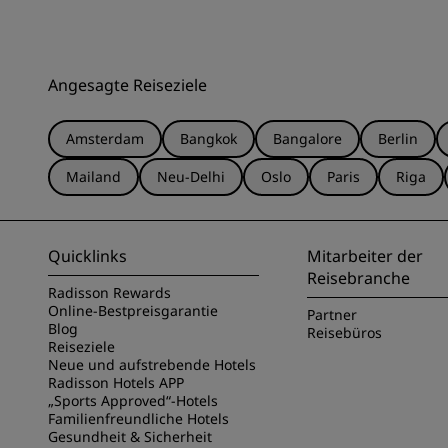
Angesagte Reiseziele
Amsterdam
Bangkok
Bangalore
Berlin
Mailand
Neu-Delhi
Oslo
Paris
Riga
Quicklinks
Mitarbeiter der
Reisebranche
Radisson Rewards
Online-Bestpreisgarantie
Partner
Blog
Reisebüros
Reiseziele
Neue und aufstrebende Hotels
Radisson Hotels APP
„Sports Approved“-Hotels
Familienfreundliche Hotels
Gesundheit & Sicherheit