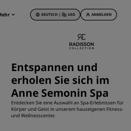
Mehr
DEUTSCH
|
USD
ANMELDEN
Radisson Rewards
Meine Buchungen
Hotelangebote
Unsere Angebote entdecken
Entspannen und
Bonus für die erste Buchung
erholen Sie sich im
Deals of the Day
Im Voraus buchen
Anne Semonin Spa
Unsere Angebote anzeigen
Entdecken Sie eine Auswahl an Spa-Erlebnissen für
Körper und Geist in unserem hauseigenen Fitness-
Reisevorschläge
und Wellnesscenter.
Familienfreundliche Hotels
etings
Rad Pets