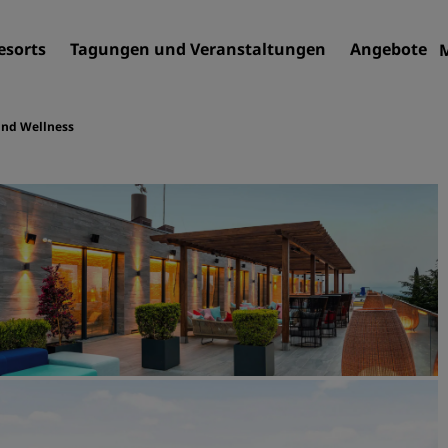
esorts
Tagungen und Veranstaltungen
Angebote
und Wellness
Finden Sie Ihr Hotel
Reiseziele
Resorts
Serviced Apartments
Flughafenhotels
Neue und geplante Hotels
Tagungen und
Veranstaltungen
Entdecken Sie Radisson Me