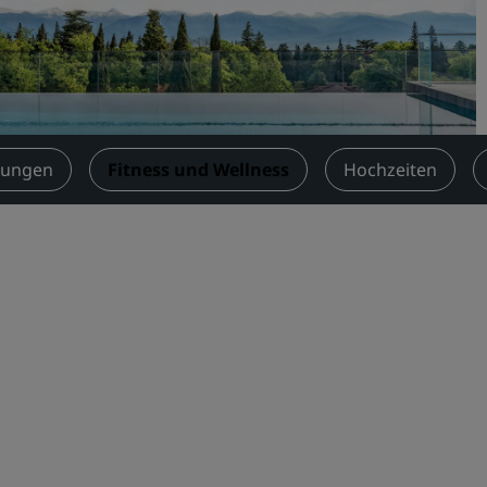
Einen Meetingraum buche
Fordern Sie ein Angebot a
Veranstaltungsorte
Branchenlösungen
tungen
Fitness und Wellness
Hochzeiten
Flüge suchen
Flüge suchen
Restaurants
Nach einem Restaurant su
Digitale Services
Radisson Hotels App