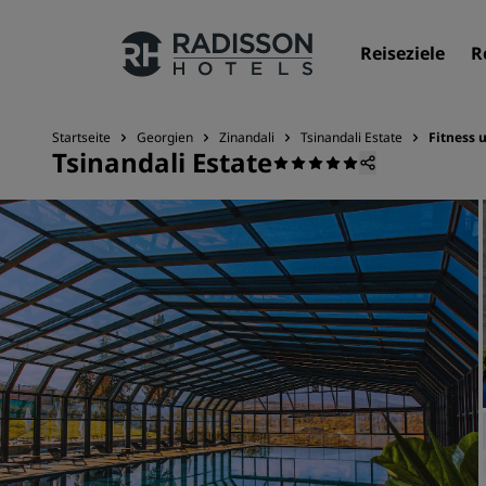
Reiseziele
R
Startseite
Georgien
Zinandali
Tsinandali Estate
Fitness 
Tsinandali Estate
Unsere Marken
Marken von Radisson Hotels