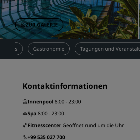
Verbundene Marken in China
ZUR GALERIE
Services
Gastronomie
Tagungen und Veranstal
Kontaktinformationen
Innenpool
8:00 - 23:00
Spa
8:00 - 23:00
Fitnesscenter
Geöffnet rund um die Uhr
+99 535 027 700