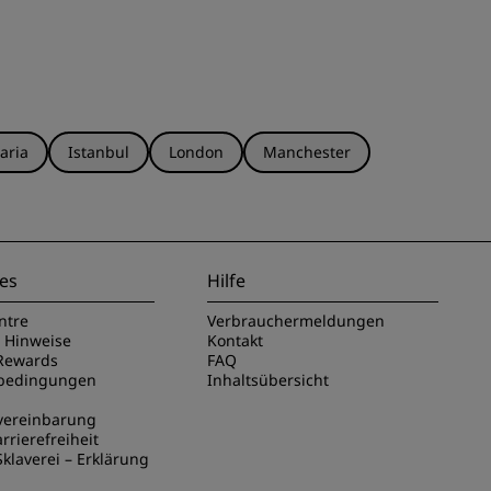
aria
Istanbul
London
Manchester
es
Hilfe
ntre
Verbrauchermeldungen
e Hinweise
Kontakt
Rewards
FAQ
sbedingungen
Inhaltsübersicht
vereinbarung
rrierefreiheit
klaverei – Erklärung