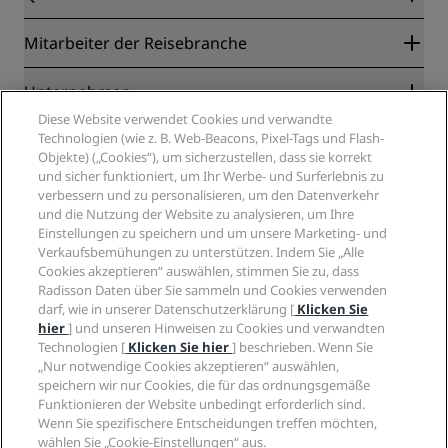
Radisson Rewards
Mitarbeiter der Reisebranche
Online-Bestpreisgarantie
Blog
Partner
Unternehmen
Reiseziele
Reisebüros
Diese Website verwendet Cookies und verwandte
Neue und aufstrebende Hotels
Radisson Hotel Group
Technologien (wie z. B. Web-Beacons, Pixel-Tags und Flash-
Rechtliches
Radisson Hotels APP
Objekte) („Cookies“), um sicherzustellen, dass sie korrekt
Medien
„Sports Approved“-Hotels
und sicher funktioniert, um Ihr Werbe- und Surferlebnis zu
Karriere RHG
Privacy Centre
Hilfe
Familienfreundliche Hotels
verbessern und zu personalisieren, um den Datenverkehr
Karriere PPHE
Rechtliche Hinweise
Gesundheit & Sicherheit
und die Nutzung der Website zu analysieren, um Ihre
Karrieren EHL
Radisson Rewards Geschäftsbedingungen
Einstellungen zu speichern und um unsere Marketing- und
Verbrauchermeldungen
The Club by RHG
Soziale Medien
Website-Nutzungsvereinbarung
Verkaufsbemühungen zu unterstützen. Indem Sie „Alle
Kontakt
Entwicklungsmöglichkeiten
Cookies akzeptieren“ auswählen, stimmen Sie zu, dass
Digitale Barrierefreiheit
FAQ
Marken von Radisson Hotels
Responsible Business – Unser Engagement
Radisson Daten über Sie sammeln und Cookies verwenden
Moderne Sklaverei – Erklärung
Inhaltsübersicht
darf, wie in unserer Datenschutzerklärung [
Klicken Sie
Einkauf
hier
] und unseren Hinweisen zu Cookies und verwandten
Technologien [
Klicken Sie hier
] beschrieben. Wenn Sie
„Nur notwendige Cookies akzeptieren“ auswählen,
speichern wir nur Cookies, die für das ordnungsgemäße
Funktionieren der Website unbedingt erforderlich sind.
Wenn Sie spezifischere Entscheidungen treffen möchten,
wählen Sie „Cookie-Einstellungen“ aus.