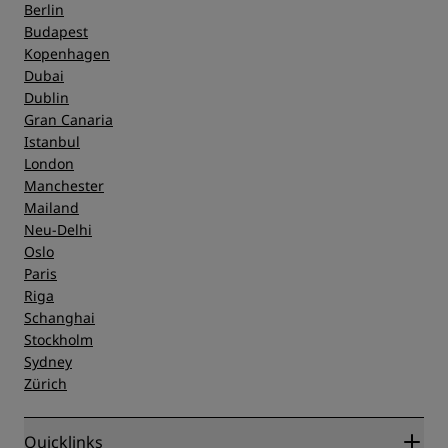
Berlin
Budapest
Kopenhagen
Dubai
Dublin
Gran Canaria
Istanbul
London
Manchester
Mailand
Neu-Delhi
Oslo
Paris
Riga
Schanghai
Stockholm
Sydney
Zürich
Quicklinks