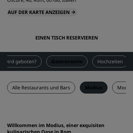
Oscure, 46, Rom, 00186, Italien
AUF DER KARTE ANZEIGEN
EINEN TISCH RESERVIEREN
s wird geboten?
Gastronomie
Hochzeiten
Alle Restaurants und Bars
Modius
Modius
Willkommen im Modius, einer exquisiten
kulinarischen Oase in Rom