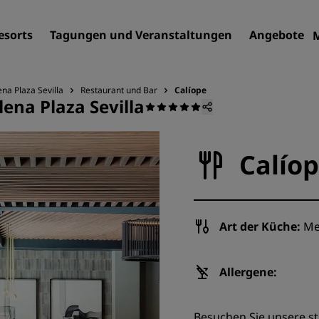
esorts
Tagungen und Veranstaltungen
Angebote
na Plaza Sevilla
Restaurant und Bar
Calíope
ena Plaza Sevilla
Finden Sie Ihr Hotel
Reiseziele
Calío
Resorts
Serviced Apartments
Flughafenhotels
Art der Küche:
Med
Neue und geplante Hotels
Tagungen und
Allergene:
Veranstaltungen
Entdecken Sie Radisson Me
Besuchen Sie unsere s