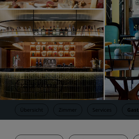
Verbundene Marken in China
ZUR GALERIE
Übersicht
Zimmer
Services
Gas