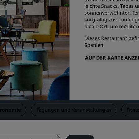
leichte Snacks, Tapas u
Einen Meetingraum buche
sonnenverwöhnten Terr
Fordern Sie ein Angebot a
sorgfältig zusammenges
Veranstaltungsorte
ideale Ort, um mediter
Branchenlösungen
Dieses Restaurant befin
Spanien
Flüge suchen
AUF DER KARTE ANZE
Flüge suchen
Restaurants
Nach einem Restaurant su
tronomie
Tagungen und Veranstaltungen
Fitne
Digitale Services
Radisson Hotels App