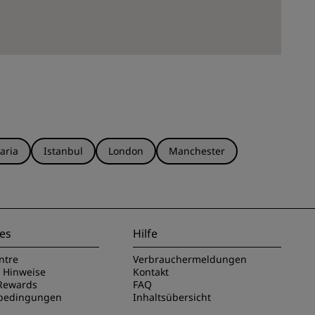
aria
Istanbul
London
Manchester
es
Hilfe
ntre
Verbrauchermeldungen
e Hinweise
Kontakt
Rewards
FAQ
sbedingungen
Inhaltsübersicht