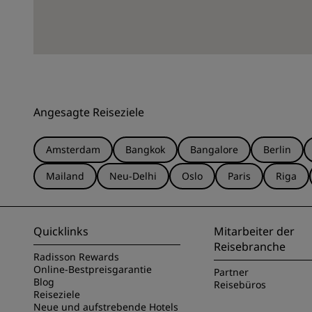
Angesagte Reiseziele
Amsterdam
Bangkok
Bangalore
Berlin
Mailand
Neu-Delhi
Oslo
Paris
Riga
Quicklinks
Mitarbeiter der
Reisebranche
Radisson Rewards
Online-Bestpreisgarantie
Partner
Blog
Reisebüros
Reiseziele
Neue und aufstrebende Hotels