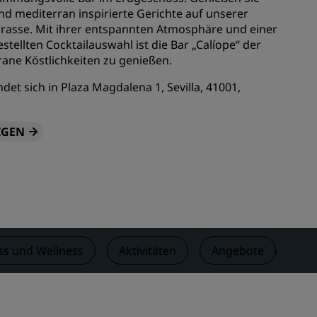
nd mediterran inspirierte Gerichte auf unserer
n
Hochzeitslocations
asse. Mit ihrer entspannten Atmosphäre und einer
n
Nachhaltige Aufenthalte
tellten Cocktailauswahl ist die Bar „Calíope“ der
rane Köstlichkeiten zu genießen.
Aufenthalte für Sportteams
Geschäftsreisender
det sich in Plaza Magdalena 1, Sevilla, 41001,
Hotels im Stadtzentrum
Besuchen Sie unseren Blog
IGEN
Radisson Rewards
Entdecken Sie Radisson Rewards
chen
Vorteile
So verwenden Sie Punkte
ss und Wellness
Aktivitäten
Angebote
Be
So sammeln Sie Punkte
Bookers and Planners