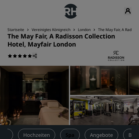
Startseite
Vereinigtes Königreich
London
The May Fair, A Radisso
The May Fair, A Radisson Collection
Hotel, Mayfair London
gen
Hochzeiten
Spa
Angebote
Bew