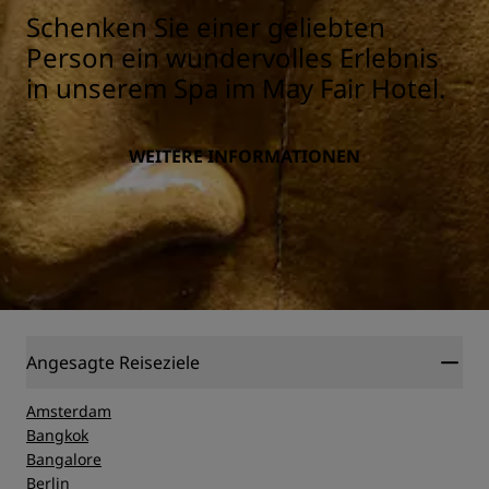
Schenken Sie einer geliebten
Person ein wundervolles Erlebnis
in unserem Spa im May Fair Hotel.
WEITERE INFORMATIONEN
Angesagte Reiseziele
Amsterdam
Bangkok
Bangalore
Berlin