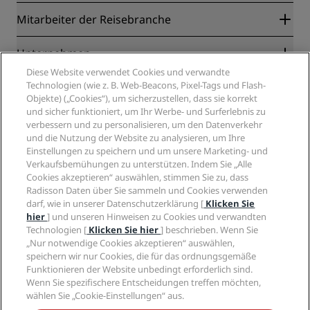
Radisson Rewards
Mitarbeiter der Reisebranche
Online-Bestpreisgarantie
Blog
Partner
Unternehmen
Reiseziele
Reisebüros
Diese Website verwendet Cookies und verwandte
Neue und aufstrebende Hotels
Radisson Hotel Group
Technologien (wie z. B. Web-Beacons, Pixel-Tags und Flash-
Rechtliches
Radisson Hotels APP
Objekte) („Cookies“), um sicherzustellen, dass sie korrekt
Medien
„Sports Approved“-Hotels
und sicher funktioniert, um Ihr Werbe- und Surferlebnis zu
Karriere RHG
Privacy Centre
Hilfe
Familienfreundliche Hotels
verbessern und zu personalisieren, um den Datenverkehr
Karriere PPHE
Rechtliche Hinweise
Gesundheit & Sicherheit
und die Nutzung der Website zu analysieren, um Ihre
Karrieren EHL
Radisson Rewards Geschäftsbedingungen
Einstellungen zu speichern und um unsere Marketing- und
Verbrauchermeldungen
The Club by RHG
Soziale Medien
Website-Nutzungsvereinbarung
Verkaufsbemühungen zu unterstützen. Indem Sie „Alle
Kontakt
Entwicklungsmöglichkeiten
Cookies akzeptieren“ auswählen, stimmen Sie zu, dass
Digitale Barrierefreiheit
FAQ
Marken von Radisson Hotels
Responsible Business – Unser Engagement
Radisson Daten über Sie sammeln und Cookies verwenden
Moderne Sklaverei – Erklärung
Inhaltsübersicht
darf, wie in unserer Datenschutzerklärung [
Klicken Sie
Einkauf
hier
] und unseren Hinweisen zu Cookies und verwandten
Technologien [
Klicken Sie hier
] beschrieben. Wenn Sie
„Nur notwendige Cookies akzeptieren“ auswählen,
speichern wir nur Cookies, die für das ordnungsgemäße
Funktionieren der Website unbedingt erforderlich sind.
Wenn Sie spezifischere Entscheidungen treffen möchten,
wählen Sie „Cookie-Einstellungen“ aus.
VERPASSEN SIE NIEMALS UNSERE BELIEBTESTEN