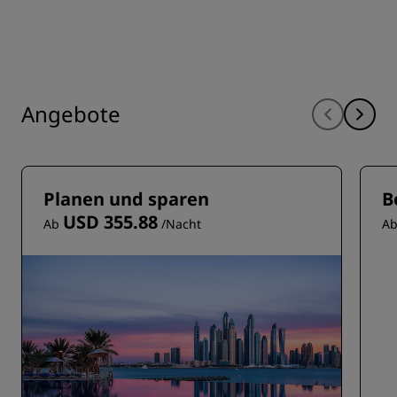
Angebote
Planen und sparen
B
USD 355.88
Ab
/Nacht
A