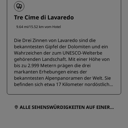
der Region und ist damit ein Muss für
Besucher, die das authentische Wesen der
Dolomiten erleben möchten.
Tre Cime di Lavaredo
9.64 mi/15.52 km vom Hotel
Die Drei Zinnen von Lavaredo sind die
bekanntesten Gipfel der Dolomiten und ein
Wahrzeichen der zum UNESCO-Welterbe
gehörenden Landschaft. Mit einer Höhe von
bis zu 2.999 Metern prägen die drei
markanten Erhebungen eines der
bekanntesten Alpenpanoramen der Welt. Sie
befinden sich etwa 17 Kilometer nordöstlich
von Cortina d’Ampezzo und bieten eine
beeindruckende Naturkulisse mit
dramatischen, steilen Felsformationen und
ALLE SEHENSWÜRDIGKEITEN AUF EINER K
Hochplateaus.
ARTE ANZEIGEN