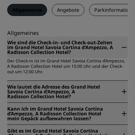
Allgemeines
Angebote
Parkinformation
Allgemeines
Wie sind die Check-in- und Check-out-Zeiten
im Grand Hotel Savoia Cortina d’Ampezzo, A
Radisson Collection Hotel?
Der Check-in ist im Grand Hotel Savoia Cortina d’Ampezzo,
A Radisson Collection Hotel um 15:00 Uhr und der Check-
out um 12:00 Uhr.
Wie lautet die Adresse des Grand Hotel
Savoia Cortina d’Ampezzo, A
Radisson Collection Hotel?
Die Adresse des Grand Hotel Savoia Cortina d’Ampezzo, A
Kann ich im Grand Hotel Savoia Cortina
Radisson Collection Hotel lautet Via Roma 62, Cortina
d’Ampezzo, A Radisson Collection Hotel
d’Ampezzo, Italien.
mein Gepäck aufbewahren lassen?
Ja, im Grand Hotel Savoia Cortina d’Ampezzo, A
Gibt es im Grand Hotel Savoia Cortina
Radisson Collection Hotel ist Gepäckaufbewahrung