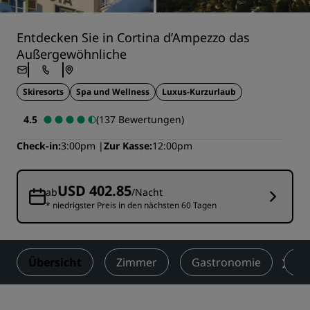
Entdecken Sie in Cortina d’Ampezzo das
Außergewöhnliche
Skiresorts
Spa und Wellness
Luxus-Kurzurlaub
4.5
(137 Bewertungen)
Check-in
3:00pm
Zur Kasse
12:00pm
USD 402.85
ab
/Nacht
* niedrigster Preis in den nächsten 60 Tagen
Übersicht
Zimmer
Gastronomie
Se