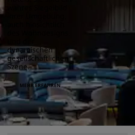
wahres Siegelbild
ihrer Umgebung,
auch hinsichtlich
des Wohndesigns
und der
dynamischen
gesellschaftlichen
Szene.
MEHR ERFAHREN