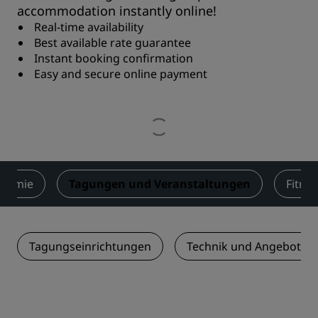
accommodation instantly online!
Real-time availability
Best available rate guarantee
Instant booking confirmation
Easy and secure online payment
onomie
Tagungen und Veranstaltungen
Fitne
Tagungseinrichtungen
Technik und Angebotsle