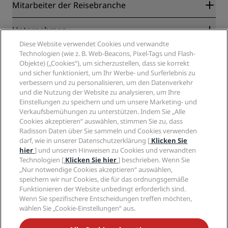
Radisson Rewards
Mitarbeiter der Reisebranche
Online-Bestpreisgarantie
Blog
Partner
Unternehmen
Reiseziele
Reisebüros
Diese Website verwendet Cookies und verwandte
Neue und aufstrebende Hotels
Radisson Hotel Group
Technologien (wie z. B. Web-Beacons, Pixel-Tags und Flash-
Rechtliches
Radisson Hotels APP
Objekte) („Cookies“), um sicherzustellen, dass sie korrekt
Medien
„Sports Approved“-Hotels
und sicher funktioniert, um Ihr Werbe- und Surferlebnis zu
Karriere RHG
Privacy Centre
Hilfe
Familienfreundliche Hotels
verbessern und zu personalisieren, um den Datenverkehr
Karriere PPHE
Rechtliche Hinweise
und die Nutzung der Website zu analysieren, um Ihre
Gesundheit & Sicherheit
Karrieren EHL
Radisson Rewards Geschäftsbedingungen
Einstellungen zu speichern und um unsere Marketing- und
Verbrauchermeldungen
The Club by RHG
Soziale Medien
Website-Nutzungsvereinbarung
Verkaufsbemühungen zu unterstützen. Indem Sie „Alle
Kontakt
Entwicklungsmöglichkeiten
Cookies akzeptieren“ auswählen, stimmen Sie zu, dass
Digitale Barrierefreiheit
FAQ
Marken von Radisson Hotels
Radisson Daten über Sie sammeln und Cookies verwenden
Responsible Business – Unser Engagement
Moderne Sklaverei – Erklärung
Inhaltsübersicht
darf, wie in unserer Datenschutzerklärung [
Klicken Sie
Einkauf
hier
] und unseren Hinweisen zu Cookies und verwandten
Technologien [
Klicken Sie hier
] beschrieben. Wenn Sie
„Nur notwendige Cookies akzeptieren“ auswählen,
speichern wir nur Cookies, die für das ordnungsgemäße
Funktionieren der Website unbedingt erforderlich sind.
Wenn Sie spezifischere Entscheidungen treffen möchten,
wählen Sie „Cookie-Einstellungen“ aus.
VERPASSEN SIE NIEMALS UNSERE BELIEBTESTEN
ANGEBOTE