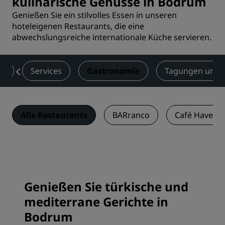
kulinarische Genüsse in Bodrum
Genießen Sie ein stilvolles Essen in unseren
hoteleigenen Restaurants, die eine
abwechslungsreiche internationale Küche servieren.
er
Services
Gastronomie
Tagungen und 
Alle Restaurants
BARranco
Café Haven
Genießen Sie türkische und
mediterrane Gerichte in
Bodrum