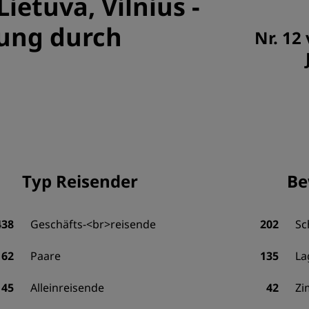
Lietuva, Vilnius
-
tung durch
Nr. 12
Typ Reisender
Be
438
Geschäfts-<br>reisende
202
Sc
162
Paare
135
La
45
Alleinreisende
42
Zi