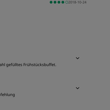
2018-10-24
ahl gefülltes Frühstücksbuffet.
chlafqualität
mpfehlung
ervice