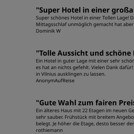
Zimmer
"
Super Hotel in einer großa
Super schönes Hotel in einer Tollen Lage! D
Lage
Mittagsschlaf unmöglich gemacht hat aber 
Dominik W
Zimmer
"
Tolle Aussicht und schöne
Ein Hotel in guter Lage mit einer sehr sc
Lage
es hat an nichts gefehlt. Vielen Dank dafür
in Vilnius ausklingen zu lassen.
AnonymAufReise
"
Gute Wahl zum fairen Prei
Ein älteres Haus mit 22 Etagen im neuen Ge
sehr sauber. Frühstück mit breitem Angebot,
belegt. Je höher die Etage, desto besser der 
rothiemann