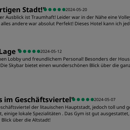
Preis/Leistung
S
rtigen Stadt!
"
2024-05-20
er Ausblick ist Traumhaft! Leider war in der Nähe eine Voll
Sauberkeit
S
alles andere war absolut Perfekt! Dieses Hotel kann ich j
Preis/Leistung
S
 Lage
"
2024-05-12
hönen Lobby und freundlichem Personal! Besonders der Hous
Sauberkeit
S
! Die Skybar bietet einen wunderschönen Blick über die ganz
s im Geschäftsviertel
"
2024-05-07
schäftsviertel der litauischen Hauptstadt, jedoch toll und
 einige lokale Spezialitäten . Das Gym ist gut ausgestattet
Blick über die Altstadt!