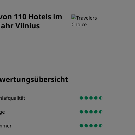
REGISTRIEREN
 von 110 Hotels im
Jahr Vilnius
wertungsübersicht
hlafqualität
ge
mmer