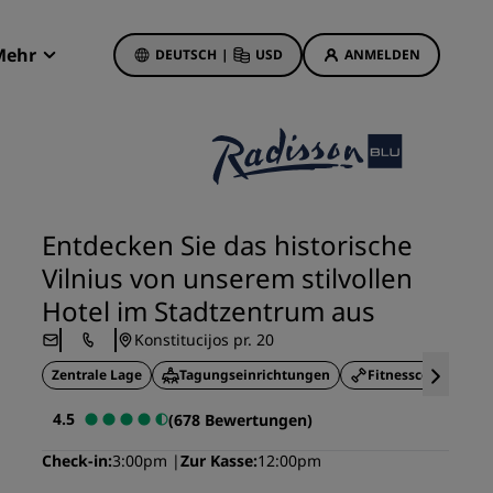
Mehr
DEUTSCH
|
USD
ANMELDEN
Radisson Rewards
Meine Buchungen
Hotelangebote
Unsere Angebote entdecken
Entdecken Sie das historische
Bonus für die erste Buchung
Vilnius von unserem stilvollen
Deals of the Day
Hotel im Stadtzentrum aus
Im Voraus buchen
Konstitucijos pr. 20
Unsere Angebote anzeigen
Zentrale Lage
Tagungseinrichtungen
Fitnesscenter
Reisevorschläge
4.5
(678 Bewertungen)
Familienfreundliche Hotels
Check-in
3:00pm
Zur Kasse
12:00pm
etings
Rad Pets