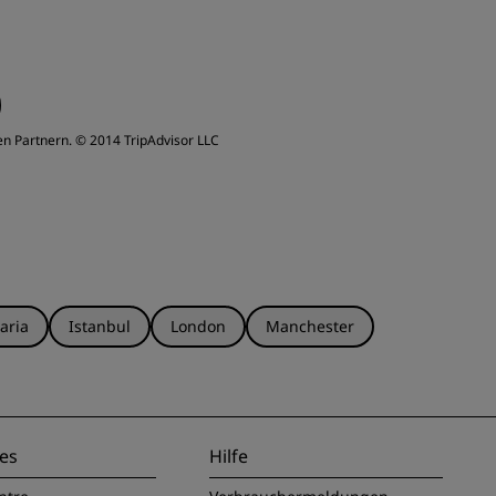
en Partnern.
© 2014 TripAdvisor LLC
aria
Istanbul
London
Manchester
es
Hilfe