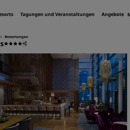
esorts
Tagungen und Veranstaltungen
Angebote
Bewertungen
us
Finden Sie Ihr Hotel
Reiseziele
Resorts
Serviced Apartments
Flughafenhotels
Neue und geplante Hotels
Tagungen und
Veranstaltungen
Entdecken Sie Radisson Me