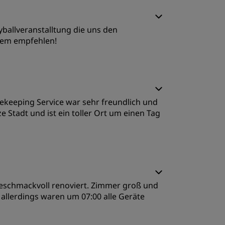
chlafqualität
eyballveranstalltung die uns den
ervice
edem empfehlen!
chlafqualität
ekeeping Service war sehr freundlich und
ervice
e Stadt und ist ein toller Ort um einen Tag
 geschmackvoll renoviert. Zimmer groß und
, allerdings waren um 07:00 alle Geräte