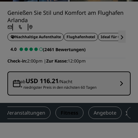
Genießen Sie Stil und Komfort am Flughafen
Arlanda
Nachhaltige Aufenthalte
Flughafenhotel
Ideal für Geschäfts
4.0
(2461 Bewertungen)
Check-in
2:00pm
Zur Kasse
12:00pm
USD 116.21
ab
/Nacht
* niedrigster Preis in den nächsten 60 Tagen
nd Veranstaltungen
Fitness
Angebote
Be