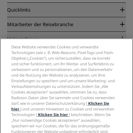
Quicklinks
Radisson Rewards
Mitarbeiter der Reisebranche
Online-Bestpreisgarantie
Blog
Partner
Unternehmen
Reiseziele
Reisebüros
Diese Website verwendet Cookies und verwandte
Neue und aufstrebende Hotels
Radisson Hotel Group
Technologien (wie z. B. Web-Beacons, Pixel-Tags und Flash-
Rechtliches
Radisson Hotels APP
Objekte) („Cookies“), um sicherzustellen, dass sie korrekt
Medien
„Sports Approved“-Hotels
und sicher funktioniert, um Ihr Werbe- und Surferlebnis zu
Karriere RHG
Privacy Centre
Hilfe
Familienfreundliche Hotels
verbessern und zu personalisieren, um den Datenverkehr
Karriere PPHE
Rechtliche Hinweise
und die Nutzung der Website zu analysieren, um Ihre
Gesundheit & Sicherheit
Karrieren EHL
Radisson Rewards Geschäftsbedingungen
Einstellungen zu speichern und um unsere Marketing- und
Verbrauchermeldungen
The Club by RHG
Soziale Medien
Website-Nutzungsvereinbarung
Verkaufsbemühungen zu unterstützen. Indem Sie „Alle
Kontakt
Entwicklungsmöglichkeiten
Cookies akzeptieren“ auswählen, stimmen Sie zu, dass
Digitale Barrierefreiheit
FAQ
Marken von Radisson Hotels
Radisson Daten über Sie sammeln und Cookies verwenden
Responsible Business – Unser Engagement
Moderne Sklaverei – Erklärung
Inhaltsübersicht
darf, wie in unserer Datenschutzerklärung [
Klicken Sie
Einkauf
hier
] und unseren Hinweisen zu Cookies und verwandten
Technologien [
Klicken Sie hier
] beschrieben. Wenn Sie
„Nur notwendige Cookies akzeptieren“ auswählen,
speichern wir nur Cookies, die für das ordnungsgemäße
Funktionieren der Website unbedingt erforderlich sind.