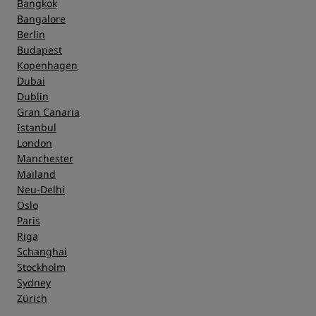
Bangkok
Bangalore
Berlin
Budapest
Kopenhagen
Dubai
Dublin
Gran Canaria
Istanbul
London
Manchester
Mailand
Neu-Delhi
Oslo
Paris
Riga
Schanghai
Stockholm
Sydney
Zürich