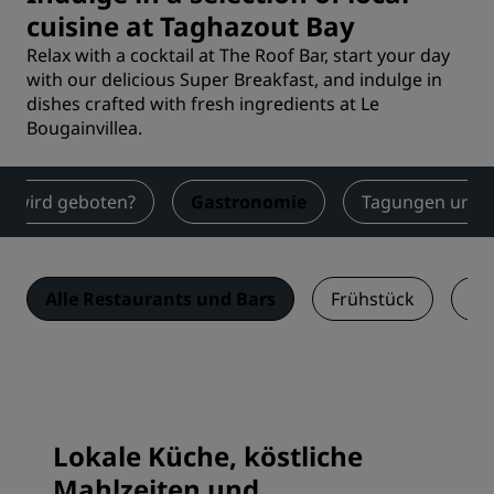
cuisine at Taghazout Bay
Relax with a cocktail at The Roof Bar, start your day
with our delicious Super Breakfast, and indulge in
dishes crafted with fresh ingredients at Le
Bougainvillea.
s wird geboten?
Gastronomie
Tagungen und 
Alle Restaurants und Bars
Frühstück
Le
Lokale Küche, köstliche
Mahlzeiten und