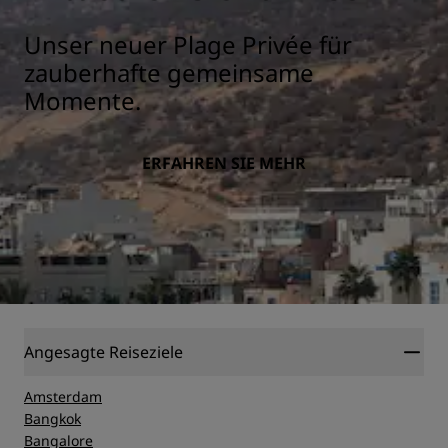
Unser neuer Plage Privée für
zauberhafte gemeinsame
Momente.
ERFAHREN SIE MEHR
Angesagte Reiseziele
Amsterdam
Bangkok
Bangalore