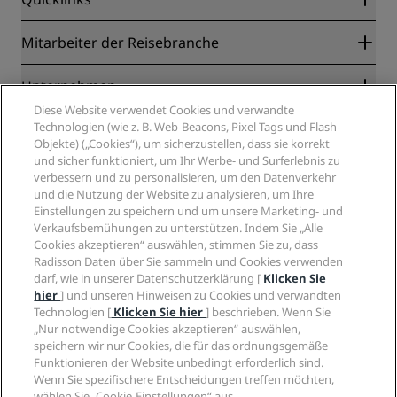
Radisson Rewards
Mitarbeiter der Reisebranche
Online-Bestpreisgarantie
Blog
Partner
Unternehmen
Reiseziele
Reisebüros
Diese Website verwendet Cookies und verwandte
Neue und aufstrebende Hotels
Radisson Hotel Group
Technologien (wie z. B. Web-Beacons, Pixel-Tags und Flash-
Rechtliches
Radisson Hotels APP
Objekte) („Cookies“), um sicherzustellen, dass sie korrekt
Medien
„Sports Approved“-Hotels
und sicher funktioniert, um Ihr Werbe- und Surferlebnis zu
Karriere RHG
Privacy Centre
Hilfe
Familienfreundliche Hotels
verbessern und zu personalisieren, um den Datenverkehr
Karriere PPHE
Rechtliche Hinweise
Gesundheit & Sicherheit
und die Nutzung der Website zu analysieren, um Ihre
Karrieren EHL
Radisson Rewards Geschäftsbedingungen
Einstellungen zu speichern und um unsere Marketing- und
Verbrauchermeldungen
The Club by RHG
Soziale Medien
Website-Nutzungsvereinbarung
Verkaufsbemühungen zu unterstützen. Indem Sie „Alle
Kontakt
Entwicklungsmöglichkeiten
Cookies akzeptieren“ auswählen, stimmen Sie zu, dass
Digitale Barrierefreiheit
FAQ
Marken von Radisson Hotels
Responsible Business – Unser Engagement
Radisson Daten über Sie sammeln und Cookies verwenden
Moderne Sklaverei – Erklärung
Inhaltsübersicht
darf, wie in unserer Datenschutzerklärung [
Klicken Sie
Einkauf
hier
] und unseren Hinweisen zu Cookies und verwandten
Technologien [
Klicken Sie hier
] beschrieben. Wenn Sie
„Nur notwendige Cookies akzeptieren“ auswählen,
speichern wir nur Cookies, die für das ordnungsgemäße
Funktionieren der Website unbedingt erforderlich sind.
Wenn Sie spezifischere Entscheidungen treffen möchten,
wählen Sie „Cookie-Einstellungen“ aus.