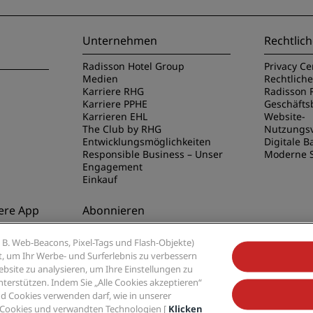
Unternehmen
Rechtlich
Radisson Hotel Group
Privacy Ce
Medien
Rechtlich
Karriere RHG
Radisson 
Karriere PPHE
Geschäft
Karrieren EHL
Website-
The Club by RHG
Nutzungs
Entwicklungsmöglichkeiten
Digitale Ba
Responsible Business – Unser
Moderne S
Engagement
Einkauf
ere App
Abonnieren
disson Hotels
Verpassen Sie niemals unsere
B. Web-Beacons, Pixel-Tags und Flash-Objekte)
beliebtesten Angebote
ert, um Ihr Werbe- und Surferlebnis zu verbessern
site zu analysieren, um Ihre Einstellungen zu
rstützen. Indem Sie „Alle Cookies akzeptieren“
d Cookies verwenden darf, wie in unserer
 Cookies und verwandten Technologien [
Klicken