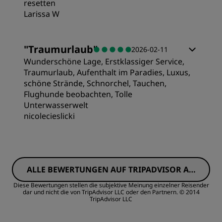
resetten
Larissa W
Schlafqualität
Service
"
Traumurlaub
"
2026-02-11
Lage
Wunderschöne Lage, Erstklassiger Service,
Traumurlaub, Aufenthalt im Paradies, Luxus,
schöne Strände, Schnorchel, Tauchen,
Sauberkeit
Flughunde beobachten, Tolle
Unterwasserwelt
nicolecieslicki
Service
Zimmer
ALLE BEWERTUNGEN AUF TRIPADVISOR AN
Preis/Leistung
ZEIGEN
Diese Bewertungen stellen die subjektive Meinung einzelner Reisender
dar und nicht die von TripAdvisor LLC oder den Partnern.
© 2014
TripAdvisor LLC
Schlafqualität