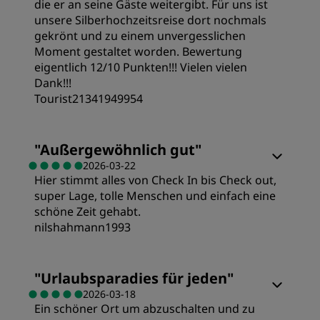
die er an seine Gäste weitergibt. Für uns ist
unsere Silberhochzeitsreise dort nochmals
gekrönt und zu einem unvergesslichen
Moment gestaltet worden. Bewertung
eigentlich 12/10 Punkten!!! Vielen vielen
Dank!!!
Tourist21341949954
Zimmer
"
Außergewöhnlich gut
"
2026-03-22
Hier stimmt alles von Check In bis Check out,
Preis/Leistung
super Lage, tolle Menschen und einfach eine
schöne Zeit gehabt.
Schlafqualität
nilshahmann1993
Zimmer
Lage
"
Urlaubsparadies für jeden
"
2026-03-18
Ein schöner Ort um abzuschalten und zu
Preis/Leistung
Sauberkeit