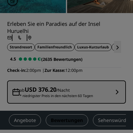
Erleben Sie ein Paradies auf der Insel
Huruelhi
Strandresort
Familienfreundlich
Luxus-Kurzurlaub
Spa und W
4.5
(2635 Bewertungen)
Check-in
2:00pm
Zur Kasse
12:00pm
USD 376.20
ab
/Nacht
* niedrigster Preis in den nächsten 60 Tagen
Angebote
Bewertungen
Sehenswürdigke