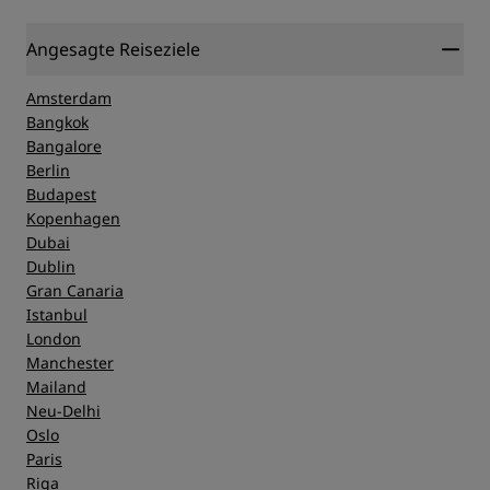
Lage
Angesagte Reiseziele
Sauberkeit
Amsterdam
Bangkok
Bangalore
Service
Berlin
Budapest
Kopenhagen
Dubai
Dublin
Gran Canaria
Istanbul
London
Manchester
Mailand
Neu-Delhi
Oslo
Paris
Riga