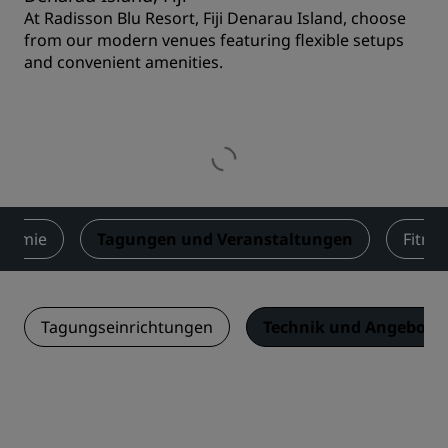
At Radisson Blu Resort, Fiji Denarau Island, choose
from our modern venues featuring flexible setups
and convenient amenities.
onomie
Tagungen und Veranstaltungen
Fitne
Tagungseinrichtungen
Technik und Angebotsl