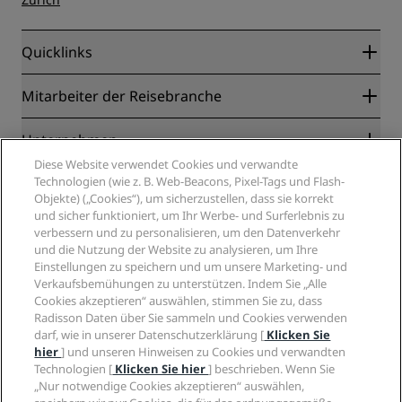
Quicklinks
Radisson Rewards
Mitarbeiter der Reisebranche
Online-Bestpreisgarantie
Blog
Partner
Unternehmen
Reiseziele
Reisebüros
Diese Website verwendet Cookies und verwandte
Neue und aufstrebende Hotels
Radisson Hotel Group
Technologien (wie z. B. Web-Beacons, Pixel-Tags und Flash-
Rechtliches
Radisson Hotels APP
Objekte) („Cookies“), um sicherzustellen, dass sie korrekt
Medien
„Sports Approved“-Hotels
und sicher funktioniert, um Ihr Werbe- und Surferlebnis zu
Karriere RHG
Privacy Centre
Hilfe
Familienfreundliche Hotels
verbessern und zu personalisieren, um den Datenverkehr
Karriere PPHE
Rechtliche Hinweise
Gesundheit & Sicherheit
und die Nutzung der Website zu analysieren, um Ihre
Karrieren EHL
Radisson Rewards Geschäftsbedingungen
Einstellungen zu speichern und um unsere Marketing- und
Verbrauchermeldungen
The Club by RHG
Soziale Medien
Website-Nutzungsvereinbarung
Verkaufsbemühungen zu unterstützen. Indem Sie „Alle
Kontakt
Entwicklungsmöglichkeiten
Cookies akzeptieren“ auswählen, stimmen Sie zu, dass
Digitale Barrierefreiheit
FAQ
Marken von Radisson Hotels
Responsible Business – Unser Engagement
Radisson Daten über Sie sammeln und Cookies verwenden
Moderne Sklaverei – Erklärung
Inhaltsübersicht
darf, wie in unserer Datenschutzerklärung [
Klicken Sie
Einkauf
hier
] und unseren Hinweisen zu Cookies und verwandten
Technologien [
Klicken Sie hier
] beschrieben. Wenn Sie
„Nur notwendige Cookies akzeptieren“ auswählen,