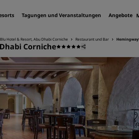
esorts
Tagungen und Veranstaltungen
Angebote
Blu Hotel & Resort, Abu Dhabi Corniche
Restaurant und Bar
Hemingway
 Dhabi Corniche
Finden Sie Ihr Hotel
Reiseziele
Resorts
Serviced Apartments
Flughafenhotels
Neue und geplante Hotels
Tagungen und
Veranstaltungen
Entdecken Sie Radisson Me