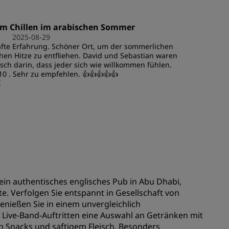
REGISTRIEREN
um Chillen im arabischen Sommer
2025-08-29
fte Erfahrung. Schöner Ort, um der sommerlichen
hen Hitze zu entfliehen. David und Sebastian waren
isch darin, dass jeder sich wie willkommen fühlen.
10 . Sehr zu empfehlen. 👍👍👍👍👍
C
in authentisches englisches Pub in Abu Dhabi,
 Verfolgen Sie entspannt in Gesellschaft von
enießen Sie in einem unvergleichlich
ive-Band-Auftritten eine Auswahl an Getränken mit
en Snacks und saftigem Fleisch. Besonders