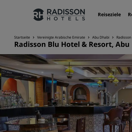
Reiseziele
R
Startseite
Vereinigte Arabische Emirate
Abu Dhabi
Radisson 
Radisson Blu Hotel & Resort, Abu
Unsere Marken
Marken von Radisson Hotels