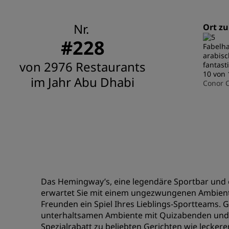
Nr.
Ort z
#228
Fabelha
arabisc
von 2976 Restaurants
fantast
10 von 
im Jahr Abu Dhabi
Conor 
Das Hemingway’s, eine legendäre Sportbar und e
erwartet Sie mit einem ungezwungenen Ambiente.
Freunden ein Spiel Ihres Lieblings-Sportteams. G
unterhaltsamen Ambiente mit Quizabenden und L
Spezialrabatt zu beliebten Gerichten wie lecker