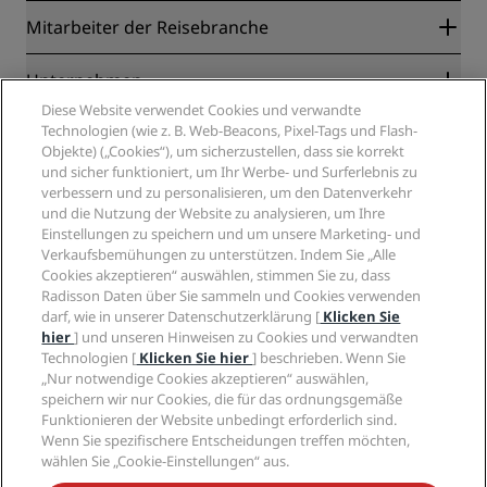
Radisson Rewards
Mitarbeiter der Reisebranche
Online-Bestpreisgarantie
Blog
Partner
Unternehmen
Reiseziele
Reisebüros
Diese Website verwendet Cookies und verwandte
Neue und aufstrebende Hotels
Radisson Hotel Group
Technologien (wie z. B. Web-Beacons, Pixel-Tags und Flash-
Rechtliches
Radisson Hotels APP
Objekte) („Cookies“), um sicherzustellen, dass sie korrekt
Medien
„Sports Approved“-Hotels
und sicher funktioniert, um Ihr Werbe- und Surferlebnis zu
Karriere RHG
Privacy Centre
Hilfe
Familienfreundliche Hotels
verbessern und zu personalisieren, um den Datenverkehr
Karriere PPHE
Rechtliche Hinweise
Gesundheit & Sicherheit
und die Nutzung der Website zu analysieren, um Ihre
Karrieren EHL
Radisson Rewards Geschäftsbedingungen
Einstellungen zu speichern und um unsere Marketing- und
Verbrauchermeldungen
The Club by RHG
Soziale Medien
Website-Nutzungsvereinbarung
Verkaufsbemühungen zu unterstützen. Indem Sie „Alle
Kontakt
Entwicklungsmöglichkeiten
Cookies akzeptieren“ auswählen, stimmen Sie zu, dass
Digitale Barrierefreiheit
FAQ
Marken von Radisson Hotels
Responsible Business – Unser Engagement
Radisson Daten über Sie sammeln und Cookies verwenden
Moderne Sklaverei – Erklärung
Inhaltsübersicht
darf, wie in unserer Datenschutzerklärung [
Klicken Sie
Einkauf
hier
] und unseren Hinweisen zu Cookies und verwandten
Technologien [
Klicken Sie hier
] beschrieben. Wenn Sie
„Nur notwendige Cookies akzeptieren“ auswählen,
speichern wir nur Cookies, die für das ordnungsgemäße
Funktionieren der Website unbedingt erforderlich sind.
Wenn Sie spezifischere Entscheidungen treffen möchten,
wählen Sie „Cookie-Einstellungen“ aus.
VERPASSEN SIE NIEMALS UNSERE BELIEBTESTEN