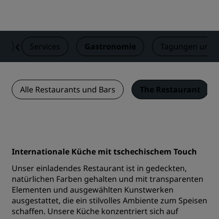
er
Services
Gastronomie
Tagungen und 
Alle Restaurants und Bars
The Restaurant
Internationale Küche mit tschechischem Touch
Unser einladendes Restaurant ist in gedeckten,
natürlichen Farben gehalten und mit transparenten
Elementen und ausgewählten Kunstwerken
ausgestattet, die ein stilvolles Ambiente zum Speisen
schaffen. Unsere Küche konzentriert sich auf