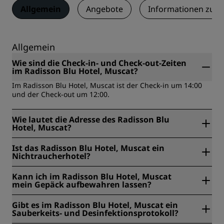
Allgemein
Angebote
Informationen zum
Allgemein
Wie sind die Check-in- und Check-out-Zeiten
im Radisson Blu Hotel, Muscat?
Im Radisson Blu Hotel, Muscat ist der Check-in um 14:00
und der Check-out um 12:00.
Wie lautet die Adresse des Radisson Blu
Hotel, Muscat?
Das Radisson Blu Hotel, Muscat befindet sich in Al
Ist das Radisson Blu Hotel, Muscat ein
Khuleiah Street, PO Box 939, Maskat, Oman.
Nichtraucherhotel?
Ja, das Radisson Blu Hotel, Muscat ist ein rauchfreies Hotel.
Kann ich im Radisson Blu Hotel, Muscat
mein Gepäck aufbewahren lassen?
Ja, im Radisson Blu Hotel, Muscat wird
Gibt es im Radisson Blu Hotel, Muscat ein
Gepäckaufbewahrung angeboten.
Sauberkeits- und Desinfektionsprotokoll?