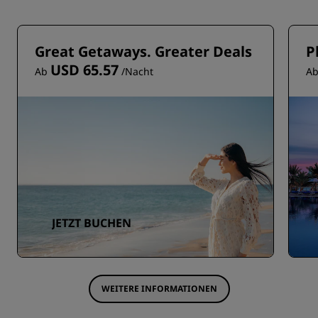
Great Getaways. Greater Deals
P
USD 65.57
Ab
/Nacht
A
JETZT BUCHEN
WEITERE INFORMATIONEN