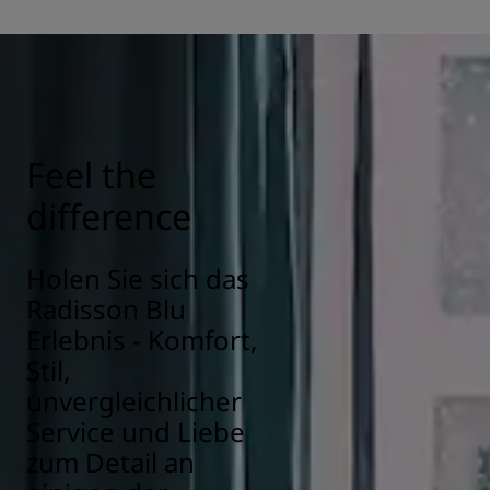
Alle Radisson Hotels verfügen über Sauberkeits- und
Desinfektionsmaßnahmen, um die Gesundheit und
Sicherheit unserer Gäste zu gewährleisten. Erfahren Sie
hier mehr:
https://www.radissonhotels.com/de-
de/gesundheit-sicherheit
Feel the
difference
Holen Sie sich das
Radisson Blu
Erlebnis - Komfort,
Stil,
unvergleichlicher
Service und Liebe
zum Detail an