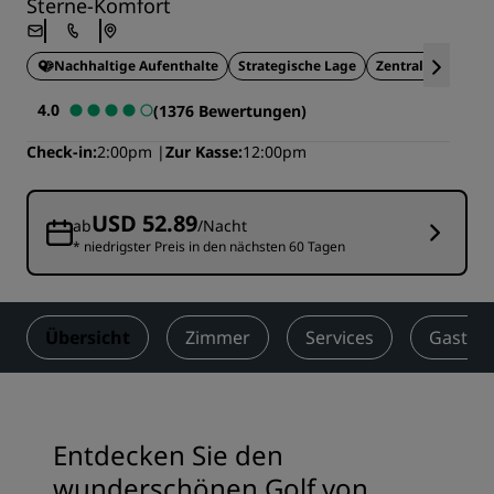
Sterne-Komfort
Nachhaltige Aufenthalte
Strategische Lage
Zentrale Lage
I
4.0
(1376 Bewertungen)
Check-in
2:00pm
Zur Kasse
12:00pm
USD 52.89
ab
/Nacht
* niedrigster Preis in den nächsten 60 Tagen
Übersicht
Zimmer
Services
Gastro
Entdecken Sie den
wunderschönen Golf von