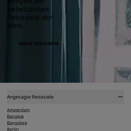
einigen der
beliebtesten
Reiseziele der
Welt.
MEHR ERFAHREN
Angesagte Reiseziele
Amsterdam
Bangkok
Bangalore
Berlin