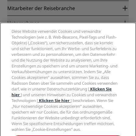
Radisson Rewards
Mitarbeiter der Reisebranche
Online-Bestpreisgarantie
Blog
Partner
Unternehmen
Reiseziele
Reisebüros
Diese Website verwendet Cookies und verwandte
Neue und aufstrebende Hotels
Radisson Hotel Group
Technologien (wie z. B. Web-Beacons, Pixel-Tags und Flash-
Rechtliches
Radisson Hotels APP
Objekte) („Cookies“), um sicherzustellen, dass sie korrekt
Medien
„Sports Approved“-Hotels
und sicher funktioniert, um Ihr Werbe- und Surferlebnis zu
Karriere RHG
Privacy Centre
Hilfe
Familienfreundliche Hotels
verbessern und zu personalisieren, um den Datenverkehr
Karriere PPHE
Rechtliche Hinweise
und die Nutzung der Website zu analysieren, um Ihre
Gesundheit & Sicherheit
Karrieren EHL
Radisson Rewards Geschäftsbedingungen
Einstellungen zu speichern und um unsere Marketing- und
Verbrauchermeldungen
The Club by RHG
Soziale Medien
Website-Nutzungsvereinbarung
Verkaufsbemühungen zu unterstützen. Indem Sie „Alle
Kontakt
Entwicklungsmöglichkeiten
Cookies akzeptieren“ auswählen, stimmen Sie zu, dass
Digitale Barrierefreiheit
FAQ
Marken von Radisson Hotels
Radisson Daten über Sie sammeln und Cookies verwenden
Responsible Business – Unser Engagement
Moderne Sklaverei – Erklärung
Inhaltsübersicht
darf, wie in unserer Datenschutzerklärung [
Klicken Sie
Einkauf
hier
] und unseren Hinweisen zu Cookies und verwandten
Technologien [
Klicken Sie hier
] beschrieben. Wenn Sie
„Nur notwendige Cookies akzeptieren“ auswählen,
speichern wir nur Cookies, die für das ordnungsgemäße
Funktionieren der Website unbedingt erforderlich sind.
Wenn Sie spezifischere Entscheidungen treffen möchten,
wählen Sie „Cookie-Einstellungen“ aus.
VERPASSEN SIE NIEMALS UNSERE BELIEBTESTEN