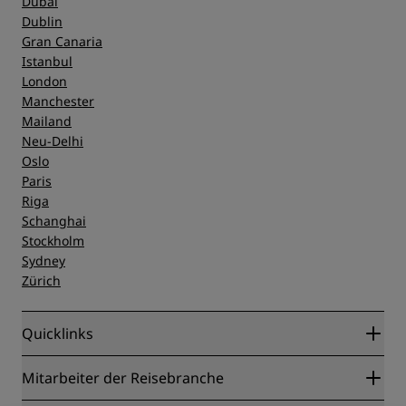
Dubai
Dublin
Gran Canaria
Istanbul
London
Manchester
Mailand
Neu-Delhi
Oslo
Paris
Riga
Schanghai
Stockholm
Sydney
Zürich
Quicklinks
Radisson Rewards
Mitarbeiter der Reisebranche
Online-Bestpreisgarantie