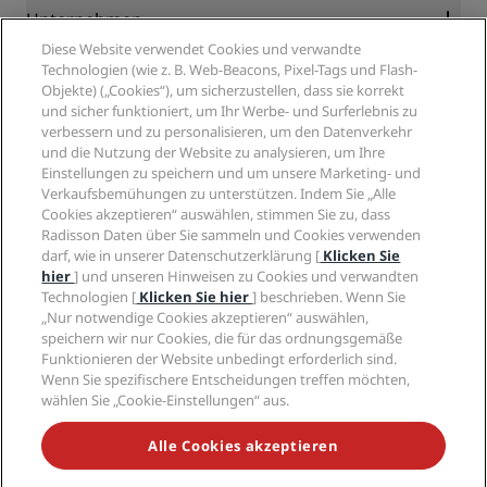
Blog
Partner
Unternehmen
Reiseziele
Reisebüros
Diese Website verwendet Cookies und verwandte
Neue und aufstrebende Hotels
Radisson Hotel Group
Technologien (wie z. B. Web-Beacons, Pixel-Tags und Flash-
Rechtliches
Radisson Hotels APP
Objekte) („Cookies“), um sicherzustellen, dass sie korrekt
Medien
„Sports Approved“-Hotels
und sicher funktioniert, um Ihr Werbe- und Surferlebnis zu
Karriere RHG
Privacy Centre
Hilfe
Familienfreundliche Hotels
verbessern und zu personalisieren, um den Datenverkehr
Karriere PPHE
Rechtliche Hinweise
Gesundheit & Sicherheit
und die Nutzung der Website zu analysieren, um Ihre
Karrieren EHL
Radisson Rewards Geschäftsbedingungen
Einstellungen zu speichern und um unsere Marketing- und
Verbrauchermeldungen
The Club by RHG
Soziale Medien
Website-Nutzungsvereinbarung
Verkaufsbemühungen zu unterstützen. Indem Sie „Alle
Kontakt
Entwicklungsmöglichkeiten
Cookies akzeptieren“ auswählen, stimmen Sie zu, dass
Digitale Barrierefreiheit
FAQ
Marken von Radisson Hotels
Responsible Business – Unser Engagement
Radisson Daten über Sie sammeln und Cookies verwenden
Moderne Sklaverei – Erklärung
Inhaltsübersicht
darf, wie in unserer Datenschutzerklärung [
Klicken Sie
Einkauf
hier
] und unseren Hinweisen zu Cookies und verwandten
Technologien [
Klicken Sie hier
] beschrieben. Wenn Sie
„Nur notwendige Cookies akzeptieren“ auswählen,
speichern wir nur Cookies, die für das ordnungsgemäße
Funktionieren der Website unbedingt erforderlich sind.
Wenn Sie spezifischere Entscheidungen treffen möchten,
wählen Sie „Cookie-Einstellungen“ aus.
VERPASSEN SIE NIEMALS UNSERE BELIEBTESTEN
ANGEBOTE
Alle Cookies akzeptieren