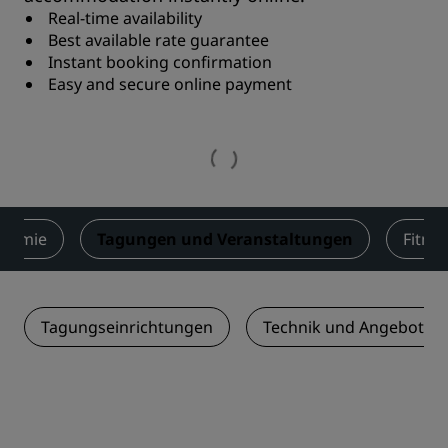
Real-time availability
Best available rate guarantee
Instant booking confirmation
Easy and secure online payment
onomie
Tagungen und Veranstaltungen
Fitne
Tagungseinrichtungen
Technik und Angebotsle