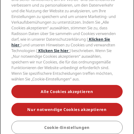
Karriere RHG
Privacy Centre
Hilfe
Familienfreundliche Hotels
verbessern und zu personalisieren, um den Datenverkehr
Karriere PPHE
Rechtliche Hinweise
Gesundheit & Sicherheit
und die Nutzung der Website zu analysieren, um Ihre
Karrieren EHL
Radisson Rewards Geschäftsbedingungen
Einstellungen zu speichern und um unsere Marketing- und
Verbrauchermeldungen
The Club by RHG
Soziale Medien
Website-Nutzungsvereinbarung
Verkaufsbemühungen zu unterstützen. Indem Sie „Alle
Kontakt
Entwicklungsmöglichkeiten
Cookies akzeptieren“ auswählen, stimmen Sie zu, dass
Digitale Barrierefreiheit
FAQ
Marken von Radisson Hotels
Responsible Business – Unser Engagement
Radisson Daten über Sie sammeln und Cookies verwenden
Moderne Sklaverei – Erklärung
Inhaltsübersicht
darf, wie in unserer Datenschutzerklärung [
Klicken Sie
Einkauf
hier
] und unseren Hinweisen zu Cookies und verwandten
Technologien [
Klicken Sie hier
] beschrieben. Wenn Sie
„Nur notwendige Cookies akzeptieren“ auswählen,
speichern wir nur Cookies, die für das ordnungsgemäße
Funktionieren der Website unbedingt erforderlich sind.
Wenn Sie spezifischere Entscheidungen treffen möchten,
wählen Sie „Cookie-Einstellungen“ aus.
VERPASSEN SIE NIEMALS UNSERE BELIEBTESTEN
ANGEBOTE
Alle Cookies akzeptieren
Nur notwendige Cookies akzeptieren
© 2026 Radisson Hotel Group.
Alle Rechte vorbehalten. RHG Radisson
Hotel Group, Radisson, Radisson RED, Radisson Blu, Radisson Collection,
Radisson Individuals, Park Plaza, Park Inn, Country Inn & Suites, Prize by
Radisson, Radisson Rewards und Radisson Meetings sind Warenzeichen
Cookie-Einstellungen
BUCHEN
der Radisson Hotel Group.