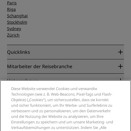
Paris
Riga
Schanghai
Stockholm
Sydney
Zürich
Quicklinks
Radisson Rewards
Mitarbeiter der Reisebranche
Online-Bestpreisgarantie
Blog
Partner
Unternehmen
Reiseziele
Reisebüros
Diese Website verwendet Cookies und verwandte
Neue und aufstrebende Hotels
Radisson Hotel Group
Technologien (wie z. B. Web-Beacons, Pixel-Tags und Flash-
Rechtliches
Radisson Hotels APP
Objekte) („Cookies“), um sicherzustellen, dass sie korrekt
Medien
„Sports Approved“-Hotels
und sicher funktioniert, um Ihr Werbe- und Surferlebnis zu
Karriere RHG
Privacy Centre
Hilfe
Familienfreundliche Hotels
verbessern und zu personalisieren, um den Datenverkehr
Karriere PPHE
Rechtliche Hinweise
Gesundheit & Sicherheit
und die Nutzung der Website zu analysieren, um Ihre
Karrieren EHL
Radisson Rewards Geschäftsbedingungen
Einstellungen zu speichern und um unsere Marketing- und
Verbrauchermeldungen
The Club by RHG
Soziale Medien
Website-Nutzungsvereinbarung
Verkaufsbemühungen zu unterstützen. Indem Sie „Alle
Kontakt