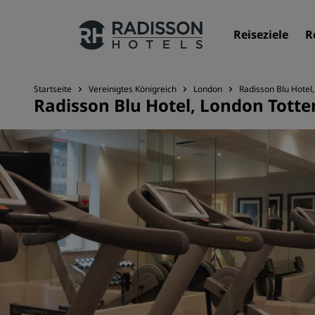
Reiseziele
R
Startseite
Vereinigtes Königreich
London
Radisson Blu Hotel
Radisson Blu Hotel, London Tott
Unsere Marken
Marken von Radisson Hotels