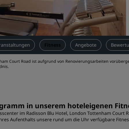
Einen Meetingraum buche
Fordern Sie ein Angebot a
Veranstaltungsorte
Branchenlösungen
ranstaltungen
Fitness
Angebote
Bewert
Flüge suchen
Flüge suchen
enham Court Road ist aufgrund von Renovierungsarbeiten vorüberg
dnis.
Restaurants
Nach einem Restaurant su
Digitale Services
ogramm in unserem hoteleigenen Fitne
sscenter im Radisson Blu Hotel, London Tottenham Court Roa
Radisson Hotels App
res Aufenthalts unsere rund um die Uhr verfügbare Fitness