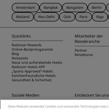
Amsterdam
Bangkok
Bangalore
Berlin
Mailand
Neu-Delhi
Oslo
Paris
Riga
Quicklinks
Mitarbeiter der
Reisebranche
Radisson Rewards
Online-Bestpreisgarantie
Partner
Blog
Reisebüros
Reiseziele
Neue und aufstrebende Hotels
Radisson Hotels APP
„Sports Approved“-Hotels
Familienfreundliche Hotels
Gesundheit & Sicherheit
Soziale Medien
Entdecken Sie uns
Marken von Radisson Hotels
Entdecken Sie die Ra
Diese Website verwendet Cookies und verwandte Technologien (wie z. 
App