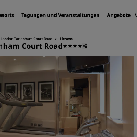
esorts
Tagungen und Veranstaltungen
Angebote
, London Tottenham Court Road
Fitness
enham Court Road
Finden Sie Ihr Hotel
Reiseziele
Resorts
Serviced Apartments
Flughafenhotels
Neue und geplante Hotels
Tagungen und
Veranstaltungen
Entdecken Sie Radisson Me