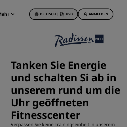
Mehr
DEUTSCH
|
USD
ANMELDEN
Radisson Rewards
Meine Buchungen
Hotelangebote
Unsere Angebote entdecken
Tanken Sie Energie
Bonus für die erste Buchung
und schalten Si ab in
Deals of the Day
Im Voraus buchen
unserem rund um die
Unsere Angebote anzeigen
Uhr geöffneten
Reisevorschläge
Fitnesscenter
Familienfreundliche Hotels
etings
Verpassen Sie keine Trainingseinheit in unserem
Rad Pets