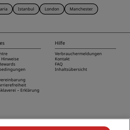
aria
Istanbul
London
Manchester
es
Hilfe
ntre
Verbrauchermeldungen
e Hinweise
Kontakt
Rewards
FAQ
sbedingungen
Inhaltsübersicht
vereinbarung
rrierefreiheit
klaverei – Erklärung