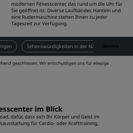
modernen Fitnesscenter, das rund um die Uhr für
n
Hochzeitslocations
Sie geöffnet ist. Diverse Laufbänder, Hanteln und
n
eine Rudermaschine stehen Ihnen zu jeder
Nachhaltige Aufenthalte
Tageszeit zur Verfügung.
Aufenthalte für Sportteams
Geschäftsreisender
Hotels im Stadtzentrum
ungen
Sehenswürdigkeiten in der Nähe
Kontakt
BUCHEN
Besuchen Sie unseren Blog
ehend geschlossen. Wir entschuldigen uns für etwaige
Radisson Rewards
Entdecken Sie Radisson Rewards
chen
Vorteile
So verwenden Sie Punkte
sscenter im Blick
So sammeln Sie Punkte
d, dafür, dass sich Ihr Körper und Geist im
Bookers and Planners
ausstattung für Cardio- oder Krafttraining,