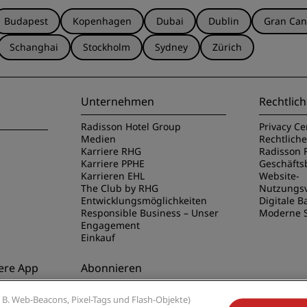
Budapest
Kopenhagen
Dubai
Dublin
Gran Can
Schanghai
Stockholm
Sydney
Zürich
Unternehmen
Rechtlich
Radisson Hotel Group
Privacy Ce
Medien
Rechtlich
Karriere RHG
Radisson 
Karriere PPHE
Geschäft
Karrieren EHL
Website-
The Club by RHG
Nutzungs
Entwicklungsmöglichkeiten
Digitale Ba
Responsible Business – Unser
Moderne S
Engagement
Einkauf
ere App
Abonnieren
disson Hotels
Verpassen Sie niemals unsere
B. Web-Beacons, Pixel-Tags und Flash-Objekte)
beliebtesten Angebote