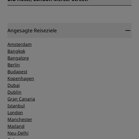
Die Telefonnummer des Radisson Blu Hotel, London
Mercer Street lautet + 44 (0)20 7836 4300.
Angesagte Reiseziele
Amsterdam
Bangkok
Bangalore
Berlin
Budapest
Kopenhagen
Dubai
Dublin
Gran Canaria
Istanbul
London
Manchester
Mailand
Neu-Delhi