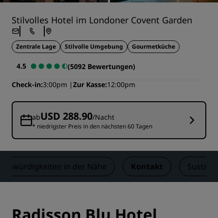
Stilvolles Hotel im Londoner Covent Garden
Zentrale Lage
Stilvolle Umgebung
Gourmetküche
4.5
(5092 Bewertungen)
Check-in
3:00pm
Zur Kasse
12:00pm
USD 288.90
ab
/Nacht
* niedrigster Preis in den nächsten 60 Tagen
enswürdigkeiten in der Nähe
Kontakt
Sustaina
Radisson Blu Hotel,