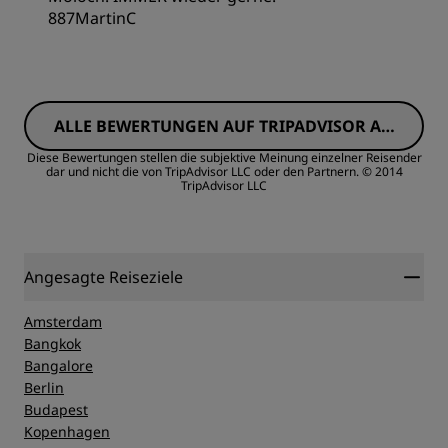
887MartinC
Zimmer
ALLE BEWERTUNGEN AUF TRIPADVISOR AN
Preis/Leistung
ZEIGEN
Diese Bewertungen stellen die subjektive Meinung einzelner Reisender
dar und nicht die von TripAdvisor LLC oder den Partnern.
© 2014
TripAdvisor LLC
Schlafqualität
Lage
Angesagte Reiseziele
Sauberkeit
Amsterdam
Bangkok
Bangalore
Service
Berlin
Budapest
Kopenhagen