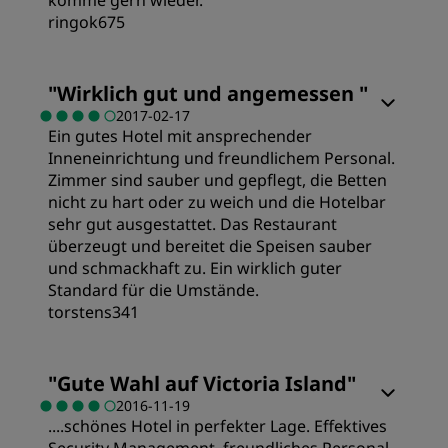
ringok675
Preis/Leistung
"
Wirklich gut und angemessen
"
2017-02-17
Ein gutes Hotel mit ansprechender
Schlafqualität
Inneneinrichtung und freundlichem Personal.
Zimmer sind sauber und gepflegt, die Betten
Service
nicht zu hart oder zu weich und die Hotelbar
sehr gut ausgestattet. Das Restaurant
überzeugt und bereitet die Speisen sauber
und schmackhaft zu. Ein wirklich guter
Standard für die Umstände.
torstens341
"
Gute Wahl auf Victoria Island
"
2016-11-19
....schönes Hotel in perfekter Lage. Effektives
Security Management, freundliches Personal