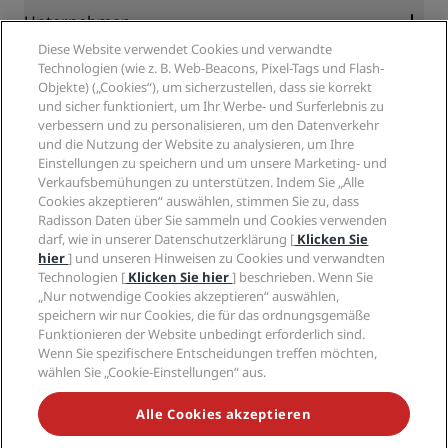
Blog
Partner
Unternehmen
Reiseziele
Reisebüros
Diese Website verwendet Cookies und verwandte
Neue und aufstrebende Hotels
Radisson Hotel Group
Technologien (wie z. B. Web-Beacons, Pixel-Tags und Flash-
Rechtliches
Radisson Hotels APP
Objekte) („Cookies“), um sicherzustellen, dass sie korrekt
Medien
„Sports Approved“-Hotels
und sicher funktioniert, um Ihr Werbe- und Surferlebnis zu
Karriere RHG
Privacy Centre
Hilfe
Familienfreundliche Hotels
verbessern und zu personalisieren, um den Datenverkehr
Karriere PPHE
Rechtliche Hinweise
Gesundheit & Sicherheit
und die Nutzung der Website zu analysieren, um Ihre
Karrieren EHL
Radisson Rewards Geschäftsbedingungen
Einstellungen zu speichern und um unsere Marketing- und
Verbrauchermeldungen
The Club by RHG
Soziale Medien
Website-Nutzungsvereinbarung
Verkaufsbemühungen zu unterstützen. Indem Sie „Alle
Kontakt
Entwicklungsmöglichkeiten
Cookies akzeptieren“ auswählen, stimmen Sie zu, dass
Digitale Barrierefreiheit
FAQ
Marken von Radisson Hotels
Responsible Business – Unser Engagement
Radisson Daten über Sie sammeln und Cookies verwenden
Moderne Sklaverei – Erklärung
Inhaltsübersicht
darf, wie in unserer Datenschutzerklärung [
Klicken Sie
Einkauf
hier
] und unseren Hinweisen zu Cookies und verwandten
Technologien [
Klicken Sie hier
] beschrieben. Wenn Sie
„Nur notwendige Cookies akzeptieren“ auswählen,
speichern wir nur Cookies, die für das ordnungsgemäße
Funktionieren der Website unbedingt erforderlich sind.
Wenn Sie spezifischere Entscheidungen treffen möchten,
wählen Sie „Cookie-Einstellungen“ aus.
VERPASSEN SIE NIEMALS UNSERE BELIEBTESTEN
ANGEBOTE
Alle Cookies akzeptieren