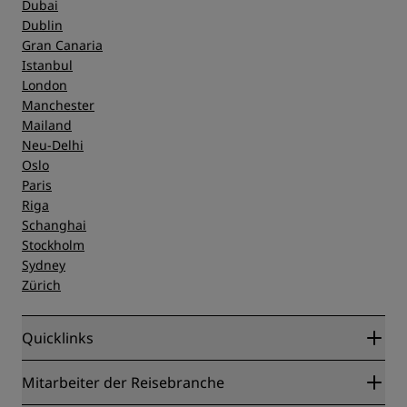
Dubai
Dublin
Gran Canaria
Istanbul
London
Manchester
Mailand
Neu-Delhi
Oslo
Paris
Riga
Schanghai
Stockholm
Sydney
Zürich
Quicklinks
Radisson Rewards
Mitarbeiter der Reisebranche
Online-Bestpreisgarantie