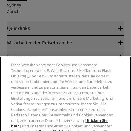
Sydney
Zürich
Quicklinks
Radisson Rewards
Mitarbeiter der Reisebranche
Online-Bestpreisgarantie
Blog
Partner
Unternehmen
Reiseziele
Reisebüros
Diese Website verwendet Cookies und verwandte
Neue und aufstrebende Hotels
Radisson Hotel Group
Technologien (wie z. B. Web-Beacons, Pixel-Tags und Flash-
Rechtliches
Radisson Hotels APP
Objekte) („Cookies“), um sicherzustellen, dass sie korrekt
Medien
„Sports Approved“-Hotels
und sicher funktioniert, um Ihr Werbe- und Surferlebnis zu
Karriere RHG
Privacy Centre
Hilfe
Familienfreundliche Hotels
verbessern und zu personalisieren, um den Datenverkehr
Karriere PPHE
Rechtliche Hinweise
Gesundheit & Sicherheit
und die Nutzung der Website zu analysieren, um Ihre
Karrieren EHL
Radisson Rewards Geschäftsbedingungen
Einstellungen zu speichern und um unsere Marketing- und
Verbrauchermeldungen
The Club by RHG
Soziale Medien
Website-Nutzungsvereinbarung
Verkaufsbemühungen zu unterstützen. Indem Sie „Alle
Kontakt
Entwicklungsmöglichkeiten
Cookies akzeptieren“ auswählen, stimmen Sie zu, dass
Digitale Barrierefreiheit
FAQ
Marken von Radisson Hotels
Responsible Business – Unser Engagement
Radisson Daten über Sie sammeln und Cookies verwenden
Moderne Sklaverei – Erklärung
Inhaltsübersicht
darf, wie in unserer Datenschutzerklärung [
Klicken Sie
Einkauf
hier
] und unseren Hinweisen zu Cookies und verwandten