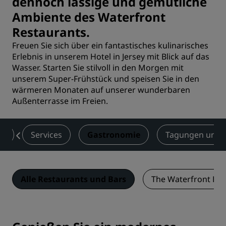
dennoch lässige und gemütliche
Ambiente des Waterfront
Restaurants.
Freuen Sie sich über ein fantastisches kulinarisches
Erlebnis in unserem Hotel in Jersey mit Blick auf das
Wasser. Starten Sie stilvoll in den Morgen mit
unserem Super-Frühstück und speisen Sie in den
wärmeren Monaten auf unserer wunderbaren
Außenterrasse im Freien.
er
Services
Gastronomie
Tagungen und 
Alle Restaurants und Bars
The Waterfront Res