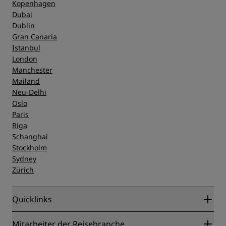
Kopenhagen
Dubai
Dublin
Gran Canaria
Istanbul
London
Manchester
Mailand
Neu-Delhi
Oslo
Paris
Riga
Schanghai
Stockholm
Sydney
Zürich
Quicklinks
Radisson Rewards
Mitarbeiter der Reisebranche