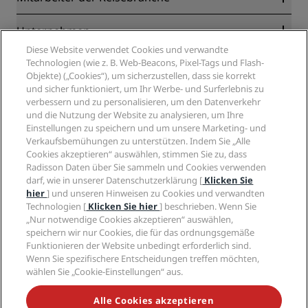
Online-Bestpreisgarantie
Blog
Partner
Unternehmen
Reiseziele
Reisebüros
Diese Website verwendet Cookies und verwandte
Neue und aufstrebende Hotels
Radisson Hotel Group
Technologien (wie z. B. Web-Beacons, Pixel-Tags und Flash-
Rechtliches
Radisson Hotels APP
Objekte) („Cookies“), um sicherzustellen, dass sie korrekt
Medien
„Sports Approved“-Hotels
und sicher funktioniert, um Ihr Werbe- und Surferlebnis zu
Karriere RHG
Privacy Centre
Hilfe
Familienfreundliche Hotels
verbessern und zu personalisieren, um den Datenverkehr
Karriere PPHE
Rechtliche Hinweise
Gesundheit & Sicherheit
und die Nutzung der Website zu analysieren, um Ihre
Karrieren EHL
Radisson Rewards Geschäftsbedingungen
Einstellungen zu speichern und um unsere Marketing- und
Verbrauchermeldungen
The Club by RHG
Soziale Medien
Website-Nutzungsvereinbarung
Verkaufsbemühungen zu unterstützen. Indem Sie „Alle
Kontakt
Entwicklungsmöglichkeiten
Cookies akzeptieren“ auswählen, stimmen Sie zu, dass
Digitale Barrierefreiheit
FAQ
Marken von Radisson Hotels
Responsible Business – Unser Engagement
Radisson Daten über Sie sammeln und Cookies verwenden
Moderne Sklaverei – Erklärung
Inhaltsübersicht
darf, wie in unserer Datenschutzerklärung [
Klicken Sie
Einkauf
hier
] und unseren Hinweisen zu Cookies und verwandten
Technologien [
Klicken Sie hier
] beschrieben. Wenn Sie
„Nur notwendige Cookies akzeptieren“ auswählen,
speichern wir nur Cookies, die für das ordnungsgemäße
Funktionieren der Website unbedingt erforderlich sind.
Wenn Sie spezifischere Entscheidungen treffen möchten,
wählen Sie „Cookie-Einstellungen“ aus.
VERPASSEN SIE NIEMALS UNSERE BELIEBTESTEN
ANGEBOTE
Alle Cookies akzeptieren