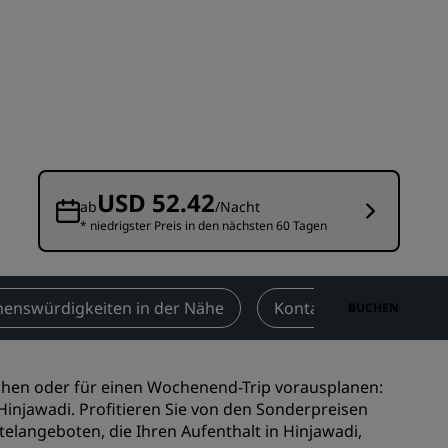
n
Hochzeitslocations
n
Nachhaltige Aufenthalte
Aufenthalte für Sportteams
Geschäftsreisender
Hotels im Stadtzentrum
Besuchen Sie unseren Blog
USD 52.42
ab
/Nacht
* niedrigster Preis in den nächsten 60 Tagen
Radisson Rewards
Entdecken Sie Radisson Rewards
chen
Vorteile
henswürdigkeiten in der Nähe
Kontakt
BUCHEN
So verwenden Sie Punkte
So sammeln Sie Punkte
hen oder für einen Wochenend-Trip vorausplanen:
Bookers and Planners
Hinjawadi. Profitieren Sie von den Sonderpreisen
elangeboten, die Ihren Aufenthalt in Hinjawadi,