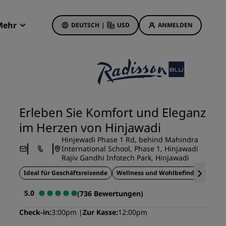
Mehr
DEUTSCH
|
USD
ANMELDEN
Radisson Rewards
Meine Buchungen
Hotelangebote
Unsere Angebote entdecken
Erleben Sie Komfort und Eleganz
Bonus für die erste Buchung
im Herzen von Hinjawadi
Deals of the Day
Hinjewadi Phase 1 Rd, behind Mahindra
Im Voraus buchen
International School, Phase 1, Hinjawadi
Rajiv Gandhi Infotech Park, Hinjawadi
Unsere Angebote anzeigen
Ideal für Geschäftsreisende
Wellness und Wohlbefinden
Na
Reisevorschläge
5.0
(736 Bewertungen)
Familienfreundliche Hotels
Check-in
3:00pm
Zur Kasse
12:00pm
etings
Rad Pets