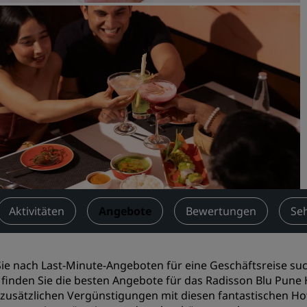
Einen Meetingraum buche
Fordern Sie ein Angebot a
Veranstaltungsorte
Branchenlösungen
Flüge suchen
Flüge suchen
Restaurants
Nach einem Restaurant su
Aktivitäten
Angebote
Bewertungen
Se
Digitale Services
ie nach Last-Minute-Angeboten für eine
Geschäftsreise
suc
Radisson Hotels App
 finden Sie die besten Angebote für das Radisson Blu Pune 
zusätzlichen Vergünstigungen mit diesen fantastischen Hot