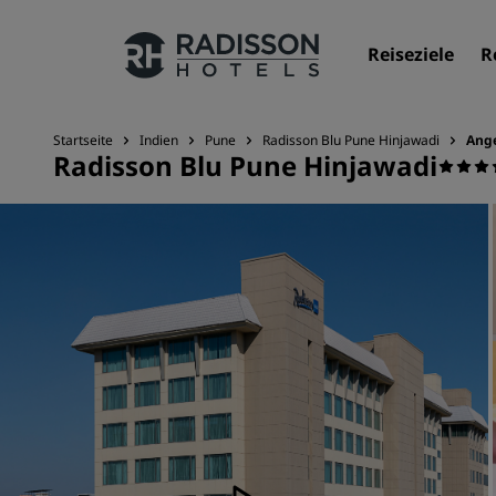
Reiseziele
R
Startseite
Indien
Pune
Radisson Blu Pune Hinjawadi
Ang
Radisson Blu Pune Hinjawadi
Unsere Marken
Marken von Radisson Hotels