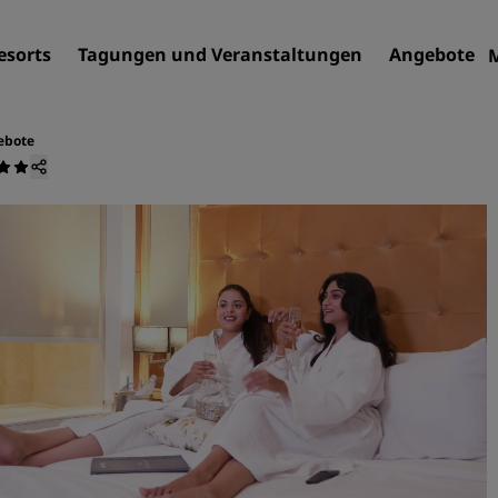
esorts
Tagungen und Veranstaltungen
Angebote
ebote
Finden Sie Ihr Hotel
Reiseziele
Resorts
Serviced Apartments
Flughafenhotels
Neue und geplante Hotels
Tagungen und
Veranstaltungen
Entdecken Sie Radisson Me