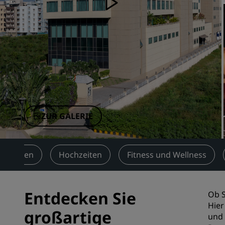
Verbundene Marken in China
ZUR GALERIE
altungen
Hochzeiten
Fitness und Wellness
Entdecken Sie
Ob S
Hier
großartige
und 