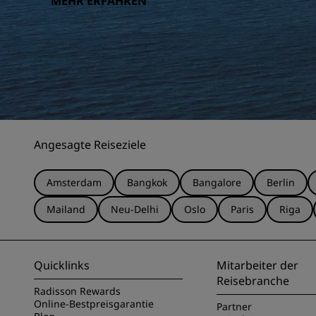
MEHR ERFAHREN
Angesagte Reiseziele
Amsterdam
Bangkok
Bangalore
Berlin
Mailand
Neu-Delhi
Oslo
Paris
Riga
Quicklinks
Mitarbeiter der
Reisebranche
Radisson Rewards
Online-Bestpreisgarantie
Partner