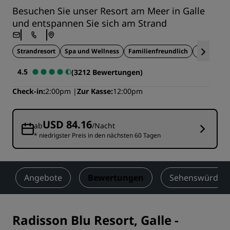
Besuchen Sie unser Resort am Meer in Galle
und entspannen Sie sich am Strand
Strandresort
Spa und Wellness
Familienfreundlich
Aktivitäte
4.5
(3212 Bewertungen)
Check-in
2:00pm
Zur Kasse
12:00pm
USD 84.16
ab
/Nacht
* niedrigster Preis in den nächsten 60 Tagen
Angebote
Bewertungen
Sehenswürdigke
Radisson Blu Resort, Galle
-