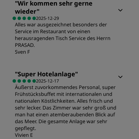
"
Wir kommen sehr gerne
wieder
"
2025-12-29
Alles war ausgezeichnet besonders der
Service im Restaurant von einen
herausragenden Tisch Service des Herrn
PRASAD.
Sven F
Zimmer
"
Super Hotelanlage
"
2025-12-17
Äußerst zuvorkommendes Personal, super
Preis/Leistung
Frühstücksbuffet mit internationalen und
nationalen Köstlichkeiten. Alles frisch und
Schlafqualität
sehr lecker. Das Zimmer war sehr groß und
man hat einen atemberaubenden Blick auf
das Meer. Die gesamte Anlage war sehr
Lage
gepflegt.
Vivien E