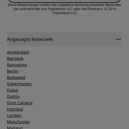
ZEIGEN
Diese Bewertungen stellen die subjektive Meinung einzelner Reisender
dar und nicht die von TripAdvisor LLC oder den Partnern.
© 2014
TripAdvisor LLC
Schlafqualität
Lage
Angesagte Reiseziele
Sauberkeit
Amsterdam
Bangkok
Bangalore
Service
Berlin
Budapest
Kopenhagen
Dubai
Dublin
Gran Canaria
Istanbul
London
Manchester
Mailand