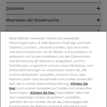
Quicklinks
Radisson Rewards
Mitarbeiter der Reisebranche
Online-Bestpreisgarantie
Blog
Partner
Unternehmen
Reiseziele
Reisebüros
Diese Website verwendet Cookies und verwandte
Neue und aufstrebende Hotels
Radisson Hotel Group
Technologien (wie z. B. Web-Beacons, Pixel-Tags und Flash-
Rechtliches
Radisson Hotels APP
Objekte) („Cookies“), um sicherzustellen, dass sie korrekt
Medien
„Sports Approved“-Hotels
und sicher funktioniert, um Ihr Werbe- und Surferlebnis zu
Karriere RHG
Privacy Centre
Hilfe
Familienfreundliche Hotels
verbessern und zu personalisieren, um den Datenverkehr
Karriere PPHE
Rechtliche Hinweise
und die Nutzung der Website zu analysieren, um Ihre
Gesundheit & Sicherheit
Karrieren EHL
Radisson Rewards Geschäftsbedingungen
Einstellungen zu speichern und um unsere Marketing- und
Verbrauchermeldungen
The Club by RHG
Soziale Medien
Website-Nutzungsvereinbarung
Verkaufsbemühungen zu unterstützen. Indem Sie „Alle
Kontakt
Entwicklungsmöglichkeiten
Cookies akzeptieren“ auswählen, stimmen Sie zu, dass
Digitale Barrierefreiheit
FAQ
Marken von Radisson Hotels
Radisson Daten über Sie sammeln und Cookies verwenden
Responsible Business – Unser Engagement
Moderne Sklaverei – Erklärung
Inhaltsübersicht
darf, wie in unserer Datenschutzerklärung [
Klicken Sie
Einkauf
hier
] und unseren Hinweisen zu Cookies und verwandten
Technologien [
Klicken Sie hier
] beschrieben. Wenn Sie
„Nur notwendige Cookies akzeptieren“ auswählen,
speichern wir nur Cookies, die für das ordnungsgemäße
Funktionieren der Website unbedingt erforderlich sind.