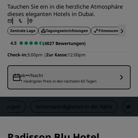
Tauchen Sie ein in die herzliche Atmosphäre
dieses eleganten Hotels in Dubai.
Zentrale Lage
Tagungseinrichtungen
Fitnesscenter
4.5
(4027 Bewertungen)
Check-in
3:00pm
Zur Kasse
12:00pm
--
ab
/Nacht
* niedrigster Preis in den nächsten 60 Tagen
ertungen
Sehenswürdigkeiten in der Nähe
Kon
Radisson Blu Hotel,