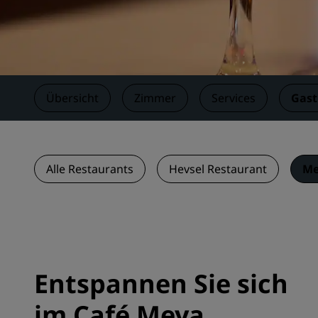
Verbundene Marken in China
Übersicht
Zimmer
Services
Gas
Alle Restaurants
Hevsel Restaurant
Me
Entspannen Sie sich
im Café Meya