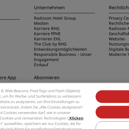
Unternehmen
Rechtlich
Radisson Hotel Group
Privacy Ce
Medien
Rechtlich
Karriere RHG
Radisson 
Karriere PPHE
Geschäft
Karrieren EHL
Website-
The Club by RHG
Nutzungs
Entwicklungsmöglichkeiten
Digitale Ba
Responsible Business – Unser
Moderne S
Engagement
Einkauf
ere App
Abonnieren
disson Hotels
Verpassen Sie niemals unsere
B. Web-Beacons, Pixel-Tags und Flash-Objekte)
beliebtesten Angebote
ert, um Ihr Werbe- und Surferlebnis zu verbessern
site zu analysieren, um Ihre Einstellungen zu
rstützen. Indem Sie „Alle Cookies akzeptieren“
d Cookies verwenden darf, wie in unserer
 Cookies und verwandten Technologien [
Klicken
“ auswählen, speichern wir nur Cookies, die für
tel Group, Radisson, Radisson RED, Radisson Blu, Radisson Collection, Radisson I