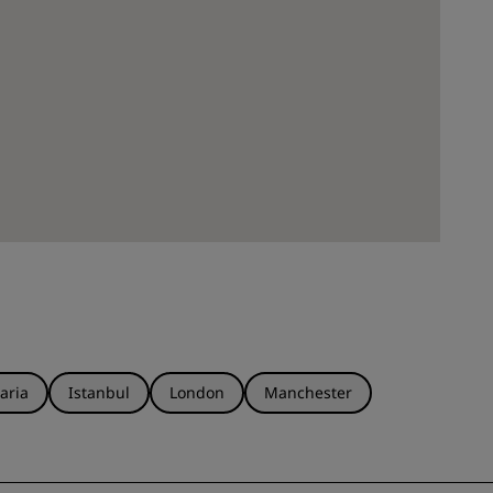
aria
Istanbul
London
Manchester