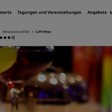
esorts
Tagungen und Veranstaltungen
Angebote
Restaurant und Bar
Café Meya
Finden Sie Ihr Hotel
Reiseziele
Resorts
Serviced Apartments
Flughafenhotels
Neue und geplante Hotels
Tagungen und
Veranstaltungen
Entdecken Sie Radisson Me