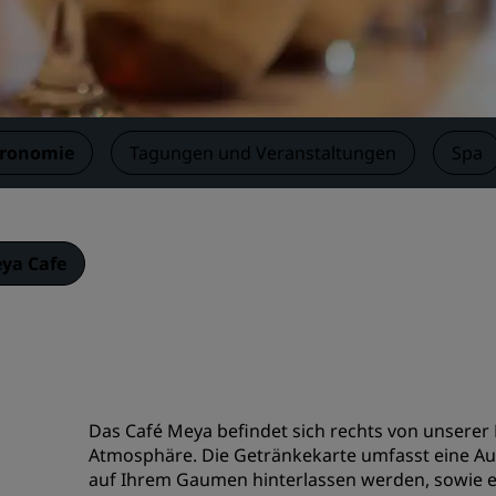
Einen Meetingraum buche
Fordern Sie ein Angebot a
Veranstaltungsorte
Branchenlösungen
tronomie
Tagungen und Veranstaltungen
Spa
Flüge suchen
Flüge suchen
ya Cafe
Restaurants
Nach einem Restaurant su
Digitale Services
Das Café Meya befindet sich rechts von unserer
Radisson Hotels App
Atmosphäre. Die Getränkekarte umfasst eine Aus
auf Ihrem Gaumen hinterlassen werden, sowie ei