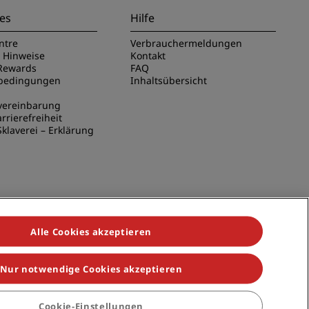
es
Hilfe
ntre
Verbrauchermeldungen
e Hinweise
Kontakt
Rewards
FAQ
sbedingungen
Inhaltsübersicht
vereinbarung
rrierefreiheit
klaverei – Erklärung
Alle Cookies akzeptieren
Nur notwendige Cookies akzeptieren
ndividuals, Park Plaza, Park Inn, Country Inn & Suites, Prize by
Cookie-Einstellungen