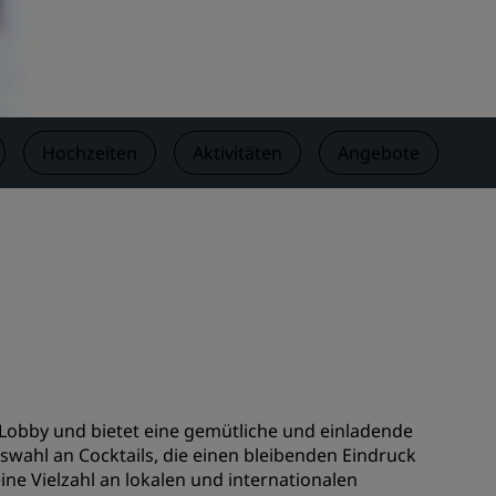
n
Hochzeitslocations
n
Nachhaltige Aufenthalte
Aufenthalte für Sportteams
Geschäftsreisender
Hochzeiten
Aktivitäten
Angebote
Be
Hotels im Stadtzentrum
Besuchen Sie unseren Blog
Radisson Rewards
Entdecken Sie Radisson Rewards
chen
Vorteile
So verwenden Sie Punkte
So sammeln Sie Punkte
 Lobby und bietet eine gemütliche und einladende
Bookers and Planners
wahl an Cocktails, die einen bleibenden Eindruck
ne Vielzahl an lokalen und internationalen