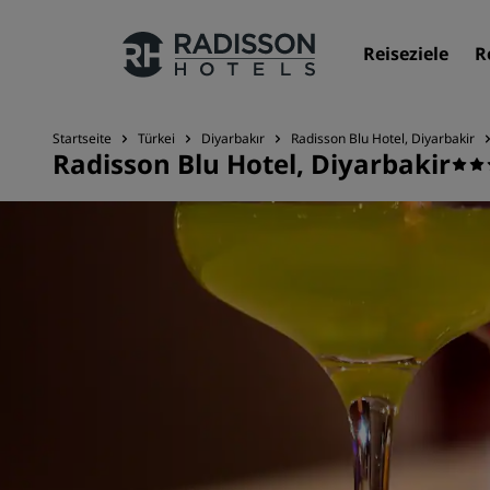
Reiseziele
R
Startseite
Türkei
Diyarbakır
Radisson Blu Hotel, Diyarbakir
Radisson Blu Hotel, Diyarbakir
Unsere Marken
Marken von Radisson Hotels