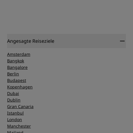
Angesagte Reiseziele
Amsterdam
Bangkok
Bangalore
Berlin
Budapest
Kopenhagen
Dubai
Dublin
Gran Canaria
Istanbul
London
Manchester
Mailand