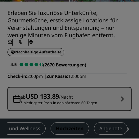
Erleben Sie luxuriöse Unterkünfte,
Gourmetküche, erstklassige Locations für
Veranstaltungen und Entspannung – nur
wenige Minuten vom Flughafen entfernt.
Nachhaltige Aufenthalte
4.5
(2670 Bewertungen)
Check-in
2:00pm
Zur Kasse
12:00pm
USD 133.89
ab
/Nacht
* niedrigster Preis in den nächsten 60 Tagen
ness und Wellness
Hochzeiten
Angebote