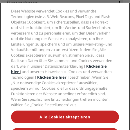
Blog
Partner
Unternehmen
Reiseziele
Reisebüros
Diese Website verwendet Cookies und verwandte
Neue und aufstrebende Hotels
Radisson Hotel Group
Technologien (wie z. B. Web-Beacons, Pixel-Tags und Flash-
Rechtliches
Radisson Hotels APP
Objekte) („Cookies“), um sicherzustellen, dass sie korrekt
Medien
„Sports Approved“-Hotels
und sicher funktioniert, um Ihr Werbe- und Surferlebnis zu
Karriere RHG
Privacy Centre
Hilfe
Familienfreundliche Hotels
verbessern und zu personalisieren, um den Datenverkehr
Karriere PPHE
Rechtliche Hinweise
und die Nutzung der Website zu analysieren, um Ihre
Gesundheit & Sicherheit
Karrieren EHL
Radisson Rewards Geschäftsbedingungen
Einstellungen zu speichern und um unsere Marketing- und
Verbrauchermeldungen
The Club by RHG
Soziale Medien
Website-Nutzungsvereinbarung
Verkaufsbemühungen zu unterstützen. Indem Sie „Alle
Kontakt
Entwicklungsmöglichkeiten
Cookies akzeptieren“ auswählen, stimmen Sie zu, dass
Digitale Barrierefreiheit
FAQ
Marken von Radisson Hotels
Radisson Daten über Sie sammeln und Cookies verwenden
Responsible Business – Unser Engagement
Moderne Sklaverei – Erklärung
Inhaltsübersicht
darf, wie in unserer Datenschutzerklärung [
Klicken Sie
Einkauf
hier
] und unseren Hinweisen zu Cookies und verwandten
Technologien [
Klicken Sie hier
] beschrieben. Wenn Sie
„Nur notwendige Cookies akzeptieren“ auswählen,
speichern wir nur Cookies, die für das ordnungsgemäße
Funktionieren der Website unbedingt erforderlich sind.
Wenn Sie spezifischere Entscheidungen treffen möchten,
wählen Sie „Cookie-Einstellungen“ aus.
VERPASSEN SIE NIEMALS UNSERE BELIEBTESTEN
ANGEBOTE
Alle Cookies akzeptieren