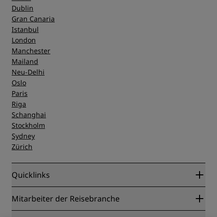
Dublin
Gran Canaria
Istanbul
London
Manchester
Mailand
Neu-Delhi
Oslo
Paris
Riga
Schanghai
Stockholm
Sydney
Zürich
Quicklinks
Radisson Rewards
Mitarbeiter der Reisebranche
Online-Bestpreisgarantie