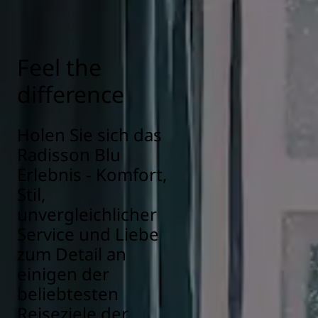
Feel the
difference
Holen Sie sich das
Radisson Blu
Erlebnis - Komfort,
Stil,
unvergleichlicher
Service und Liebe
zum Detail an
einigen der
beliebtesten
Reiseziele der