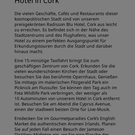
Hotel in Cork
Die vielen Geschäfte, Cafés und Restaurants dieser
kosmopolitischen Stadt sind von unserem
preisgekrönten Radisson Blu Hotel, Cork aus leicht
zu erreichen. Es befindet sich in der Nähe des
Stadtzentrums und des Flughafens, was unser
Hotel zu einem perfekten Ausgangspunkt für
Erkundungstouren durch die Stadt und darüber
hinaus macht.
Eine 15-minütige Taxifahrt bringt Sie zum
geschäftigen Zentrum von Cork. Erkunden Sie die
vielen wunderschönen Kirchen der Stadt oder
besuchen Sie das berühmte Opernhaus. Genießen
Sie mittags im malerischen Fitzgerald Park ein
Picknick am Flussufer. Sie können den Tag auch im
Fota Wildlife Park verbringen, der weniger als
10 Autominuten von unserem Hotel in Cork entfernt
ist. Besuchen Sie am Abend die Cyprus Avenue,
einen der stadtweit besten Orte für Live-Musik.
Entdecken Sie im Gourmetparadies Cork’s English
Market die authentischen Aromen Irlands. Planen
Sie auf jeden Fall einen Besuch der Jameson
Distillery Midleton ein, wo Sie eine Flasche des