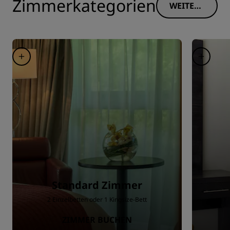
Zimmerkategorien
WEITERE
INFORM
ATIONE
N
Standard Zimmer
2 Einzelbetten oder 1 Kingsize-Bett
ZIMMER BUCHEN