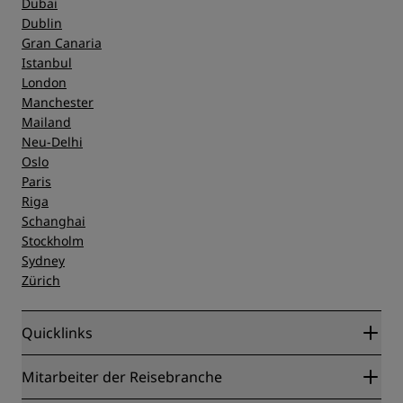
Dubai
Dublin
Gran Canaria
Istanbul
London
Manchester
Mailand
Neu-Delhi
Oslo
Paris
Riga
Schanghai
Stockholm
Sydney
Zürich
Quicklinks
Radisson Rewards
Mitarbeiter der Reisebranche
Online-Bestpreisgarantie