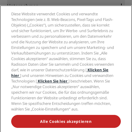
Blog
Partner
Unternehmen
Reiseziele
Reisebüros
Diese Website verwendet Cookies und verwandte
Neue und aufstrebende Hotels
Radisson Hotel Group
Technologien (wie z. B. Web-Beacons, Pixel-Tags und Flash-
Rechtliches
Radisson Hotels APP
Objekte) („Cookies“), um sicherzustellen, dass sie korrekt
Medien
„Sports Approved“-Hotels
und sicher funktioniert, um Ihr Werbe- und Surferlebnis zu
Karriere RHG
Privacy Centre
Hilfe
Familienfreundliche Hotels
verbessern und zu personalisieren, um den Datenverkehr
Karriere PPHE
Rechtliche Hinweise
Gesundheit & Sicherheit
und die Nutzung der Website zu analysieren, um Ihre
Karrieren EHL
Radisson Rewards Geschäftsbedingungen
Einstellungen zu speichern und um unsere Marketing- und
Verbrauchermeldungen
The Club by RHG
Soziale Medien
Website-Nutzungsvereinbarung
Verkaufsbemühungen zu unterstützen. Indem Sie „Alle
Kontakt
Entwicklungsmöglichkeiten
Cookies akzeptieren“ auswählen, stimmen Sie zu, dass
Digitale Barrierefreiheit
FAQ
Marken von Radisson Hotels
Responsible Business – Unser Engagement
Radisson Daten über Sie sammeln und Cookies verwenden
Moderne Sklaverei – Erklärung
Inhaltsübersicht
darf, wie in unserer Datenschutzerklärung [
Klicken Sie
Einkauf
hier
] und unseren Hinweisen zu Cookies und verwandten
Technologien [
Klicken Sie hier
] beschrieben. Wenn Sie
„Nur notwendige Cookies akzeptieren“ auswählen,
speichern wir nur Cookies, die für das ordnungsgemäße
Funktionieren der Website unbedingt erforderlich sind.
Wenn Sie spezifischere Entscheidungen treffen möchten,
wählen Sie „Cookie-Einstellungen“ aus.
VERPASSEN SIE NIEMALS UNSERE BELIEBTESTEN
ANGEBOTE
Alle Cookies akzeptieren