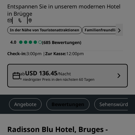
Entspannen Sie in unserem modernen Hotel
in Brügge
In der Nähe von Touristenattraktionen
Familienfreundlich
Ideal
4.0
(685 Bewertungen)
Check-in
3:00pm
Zur Kasse
12:00pm
USD 136.45
ab
/Nacht
* niedrigster Preis in den nächsten 60 Tagen
Angebote
Bewertungen
Sehenswürdigke
Radisson Blu Hotel, Bruges
-