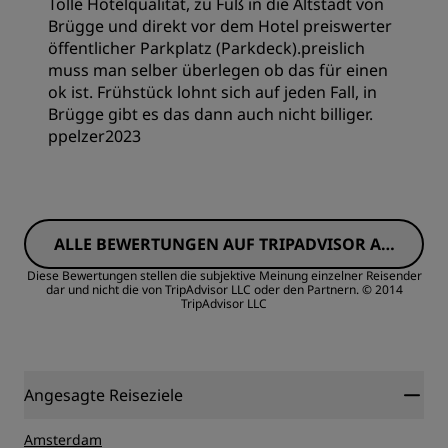
Tolle Hotelqualität, zu Fuß in die Altstadt von
Preis/Leistung
Brügge und direkt vor dem Hotel preiswerter
öffentlicher Parkplatz (Parkdeck).preislich
muss man selber überlegen ob das für einen
Schlafqualität
ok ist. Frühstück lohnt sich auf jeden Fall, in
Brügge gibt es das dann auch nicht billiger.
ppelzer2023
Lage
Zimmer
Sauberkeit
ALLE BEWERTUNGEN AUF TRIPADVISOR AN
Preis/Leistung
ZEIGEN
Service
Diese Bewertungen stellen die subjektive Meinung einzelner Reisender
dar und nicht die von TripAdvisor LLC oder den Partnern.
© 2014
TripAdvisor LLC
Schlafqualität
Lage
Angesagte Reiseziele
Sauberkeit
Amsterdam