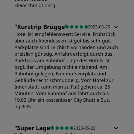
kleinschmidtjoerg
Zimmer
"
Kurztrip Brügge
"
2023-06-25
Hotel ist empfehlenswert; Service, Frühstück,
Preis/Leistung
aber auch Abendessen ist gut bis sehr gut.
Parkplätze sind reichlich vorhanden und auch
preislich günstig. Anfahrt erfolgt durch das
Schlafqualität
Parkhaus am Bahnhof. Lage des Hotels ist
bzgl. der Umgebung nicht einladend. Am
Bahnhof gelegen; Bahnhofsvorplatz und
Lage
Gebäude recht schmuddelig. Vom Hotel zur
Innenstadt kann man zu Fuß gehen; ca. 25
Minuten. Vom Bahnhof aus fährt auch bis
Sauberkeit
19,00 Uhr ein kostenloser City Shuttle Bus.
hgs605
Service
Zimmer
"
Super Lage
"
2023-05-22