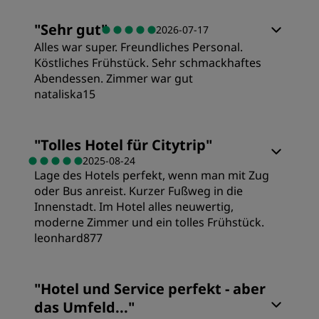
"
Sehr gut
"
2026-07-17
Alles war super. Freundliches Personal.
Köstliches Frühstück. Sehr schmackhaftes
Abendessen. Zimmer war gut
nataliska15
Zimmer
"
Tolles Hotel für Citytrip
"
2025-08-24
Lage des Hotels perfekt, wenn man mit Zug
Preis/Leistung
oder Bus anreist. Kurzer Fußweg in die
Innenstadt. Im Hotel alles neuwertig,
Schlafqualität
moderne Zimmer und ein tolles Frühstück.
leonhard877
Lage
Zimmer
"
Hotel und Service perfekt - aber
das Umfeld...
"
Sauberkeit