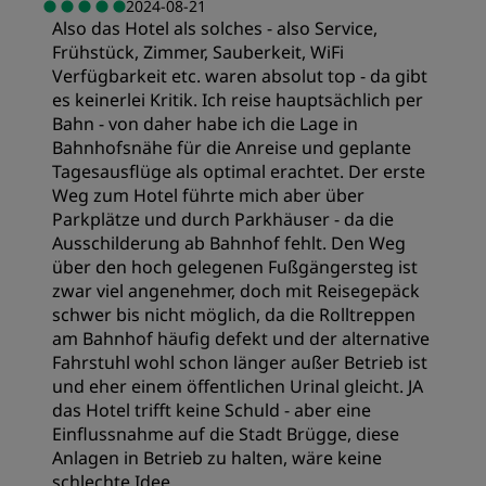
Preis/Leistung
2024-08-21
Also das Hotel als solches - also Service,
Frühstück, Zimmer, Sauberkeit, WiFi
Service
Schlafqualität
Verfügbarkeit etc. waren absolut top - da gibt
es keinerlei Kritik. Ich reise hauptsächlich per
Bahn - von daher habe ich die Lage in
Lage
Bahnhofsnähe für die Anreise und geplante
Tagesausflüge als optimal erachtet. Der erste
Weg zum Hotel führte mich aber über
Sauberkeit
Parkplätze und durch Parkhäuser - da die
Ausschilderung ab Bahnhof fehlt. Den Weg
über den hoch gelegenen Fußgängersteg ist
Service
zwar viel angenehmer, doch mit Reisegepäck
schwer bis nicht möglich, da die Rolltreppen
am Bahnhof häufig defekt und der alternative
Fahrstuhl wohl schon länger außer Betrieb ist
und eher einem öffentlichen Urinal gleicht. JA
das Hotel trifft keine Schuld - aber eine
Einflussnahme auf die Stadt Brügge, diese
Anlagen in Betrieb zu halten, wäre keine
schlechte Idee