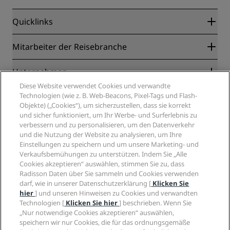
Quicklinks
Radisson Rewards
Mitarbeiter der Reisebranche
Online-Bestpreisgarantie
Blog
Partner
Unternehmen
Reiseziele
Reisebüros
Diese Website verwendet Cookies und verwandte
Neue und aufstrebende Hotels
Radisson Hotel Group
Technologien (wie z. B. Web-Beacons, Pixel-Tags und Flash-
Rechtliches
Radisson Hotels APP
Objekte) („Cookies“), um sicherzustellen, dass sie korrekt
Medien
„Sports Approved“-Hotels
und sicher funktioniert, um Ihr Werbe- und Surferlebnis zu
Karriere RHG
Privacy Centre
Hilfe
Familienfreundliche Hotels
verbessern und zu personalisieren, um den Datenverkehr
Karriere PPHE
Rechtliche Hinweise
und die Nutzung der Website zu analysieren, um Ihre
Gesundheit & Sicherheit
Karrieren EHL
Radisson Rewards Geschäftsbedingungen
Einstellungen zu speichern und um unsere Marketing- und
Verbrauchermeldungen
The Club by RHG
Soziale Medien
Website-Nutzungsvereinbarung
Verkaufsbemühungen zu unterstützen. Indem Sie „Alle
Kontakt
Entwicklungsmöglichkeiten
Cookies akzeptieren“ auswählen, stimmen Sie zu, dass
Digitale Barrierefreiheit
FAQ
Marken von Radisson Hotels
Radisson Daten über Sie sammeln und Cookies verwenden
Responsible Business – Unser Engagement
Moderne Sklaverei – Erklärung
Inhaltsübersicht
darf, wie in unserer Datenschutzerklärung [
Klicken Sie
Einkauf
hier
] und unseren Hinweisen zu Cookies und verwandten
Technologien [
Klicken Sie hier
] beschrieben. Wenn Sie
„Nur notwendige Cookies akzeptieren“ auswählen,
speichern wir nur Cookies, die für das ordnungsgemäße