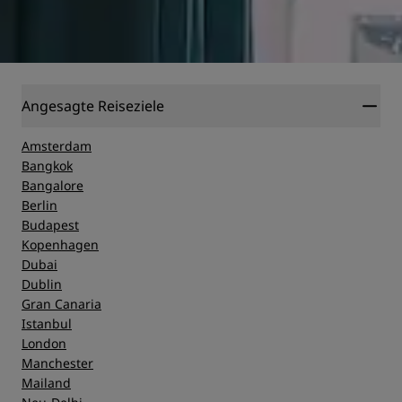
Angesagte Reiseziele
Amsterdam
Bangkok
Bangalore
Berlin
Budapest
Kopenhagen
Dubai
Dublin
Gran Canaria
Istanbul
London
Manchester
Mailand