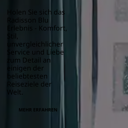
Holen Sie sich das
Radisson Blu
Erlebnis - Komfort,
Stil,
unvergleichlicher
Service und Liebe
zum Detail an
einigen der
beliebtesten
Reiseziele der
Welt.
MEHR ERFAHREN