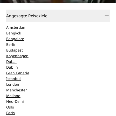
Angesagte Reiseziele
Amsterdam
Bangkok
Bangalore
Berlin
Budapest
Kopenhagen
Dubai
Dublin
Gran Canaria
Istanbul
London
Manchester
Mailand
Neu-Delhi
Oslo
Paris