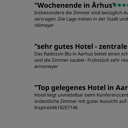
"
Wochenende in Århus
"
Insbesondere die Zimmer sind bezüglich Au
Sauberkeit
vertragen. Die Lage mitten in der Stadt u
rblmeyer
Zimmer
"
sehr gutes Hotel - zentral
Das Radisson Blu in Aarhus bietet einen sch
Lage
und die Zimmer sauber- Frühstück sehr reic
arnomeyer
Zimmer
"
Top gelegenes Hotel in Aa
Hotel liegt unmittelbar beim Konferenzce
Lage
ordentliche Zimmer mit guter Aussicht auf 
Inspire64618257146
Zimmer