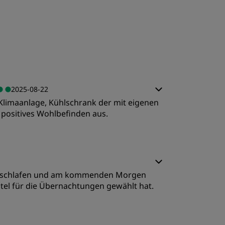
2025-08-22
 Klimaanlage, Kühlschrank der mit eigenen
 positives Wohlbefinden aus.
chlafqualität
t geschlafen und am kommenden Morgen
ervice
otel für die Übernachtungen gewählt hat.
age