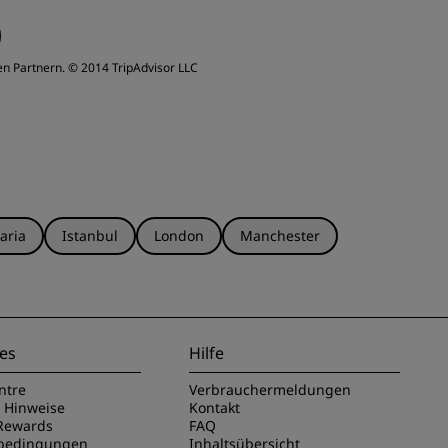
ervice
en Partnern.
© 2014 TripAdvisor LLC
aria
Istanbul
London
Manchester
es
Hilfe
ntre
Verbrauchermeldungen
e Hinweise
Kontakt
Rewards
FAQ
sbedingungen
Inhaltsübersicht