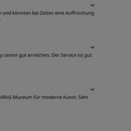
 und könnten bei Zeiten eine Auffrischung
.
chlafqualität
y center gut erreichen. Der Service ist gut
ervice
chlafqualität
om ARoS Museum für moderne Kunst. Sehr
ervice
chlafqualität