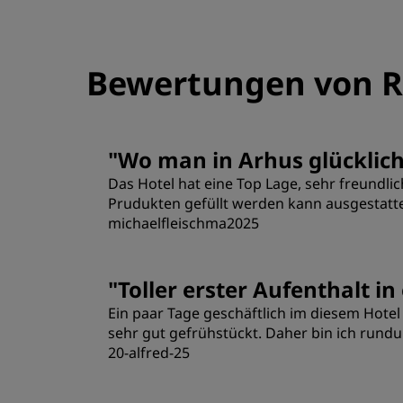
Bewertungen von R
"
Wo man in Arhus glücklich
Das Hotel hat eine Top Lage, sehr freundli
Prudukten gefüllt werden kann ausgestattet
michaelfleischma2025
Zimmer
"
Toller erster Aufenthalt i
Ein paar Tage geschäftlich im diesem Hot
Lage
sehr gut gefrühstückt. Daher bin ich rund
20-alfred-25
Zimmer