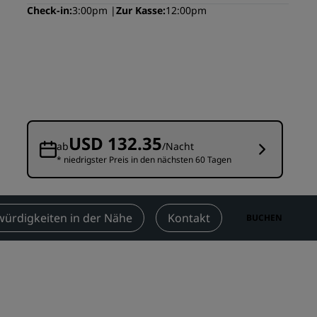
Check-in
3:00pm
Zur Kasse
12:00pm
n
Hochzeitslocations
n
Nachhaltige Aufenthalte
Aufenthalte für Sportteams
Geschäftsreisender
Hotels im Stadtzentrum
Besuchen Sie unseren Blog
USD 132.35
ab
/Nacht
* niedrigster Preis in den nächsten 60 Tagen
Radisson Rewards
Entdecken Sie Radisson Rewards
chen
Vorteile
ürdigkeiten in der Nähe
Kontakt
BUCHEN
So verwenden Sie Punkte
So sammeln Sie Punkte
Bookers and Planners