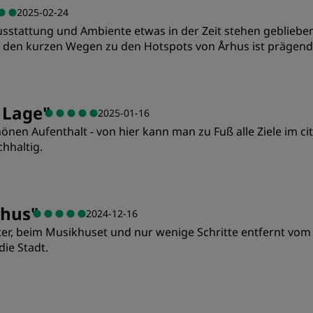
2025-02-24
sstattung und Ambiente etwas in der Zeit stehen geblieben
nd den kurzen Wegen zu den Hotspots von Århus ist prägend
Preis/Leistung
S
e Lage
"
2025-01-16
önen Aufenthalt - von hier kann man zu Fuß alle Ziele im cit
Sauberkeit
S
hhaltig.
Preis/Leistung
S
rhus
"
2024-12-16
nter, beim Musikhuset und nur wenige Schritte entfernt v
Sauberkeit
S
die Stadt.
Preis/Leistung
S