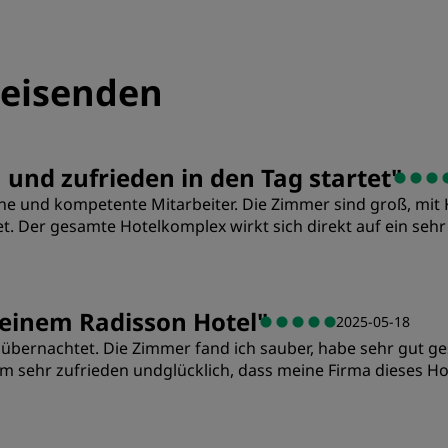
eisenden
 und zufrieden in den Tag startet
"
che und kompetente Mitarbeiter. Die Zimmer sind groß, mit
. Der gesamte Hotelkomplex wirkt sich direkt auf ein sehr
Preis/Leistung
S
n einem Radisson Hotel
"
2025-05-18
el übernachtet. Die Zimmer fand ich sauber, habe sehr gu
Sauberkeit
S
um sehr zufrieden undglücklich, dass meine Firma dieses H
Schlafqualität
L