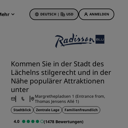
Mehr
DEUTSCH
|
USD
ANMELDEN
Radisson Rewards
Meine Buchungen
Hotelangebote
Unsere Angebote entdecken
Kommen Sie in der Stadt des
Bonus für die erste Buchung
Lächelns stilgerecht und in der
Deals of the Day
Nähe populärer Attraktionen
Im Voraus buchen
unter
Unsere Angebote anzeigen
Margrethepladsen 1 (Entrance from,
Thomas Jensens Allé 1)
Reisevorschläge
Stadtblick
Zentrale Lage
Familienfreundlich
Familienfreundliche Hotels
4.0
(1478 Bewertungen)
etings
Rad Pets