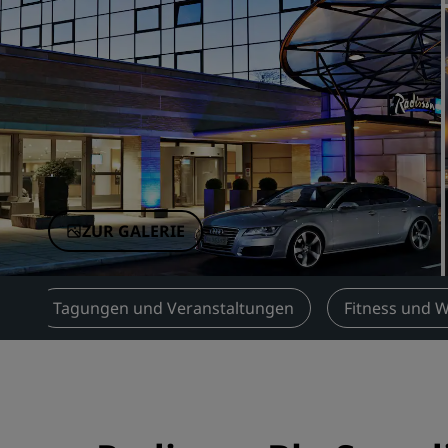
Verbundene Marken in China
ZUR GALERIE
e
Tagungen und Veranstaltungen
Fitness und W