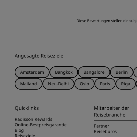
Lage
Diese Bewertungen stellen die subj
Angesagte Reiseziele
Amsterdam
Bangkok
Bangalore
Berlin
Mailand
Neu-Delhi
Oslo
Paris
Riga
Quicklinks
Mitarbeiter der
Reisebranche
Radisson Rewards
Online-Bestpreisgarantie
Partner
Blog
Reisebüros
Reiseziele