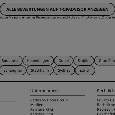
ALLE BEWERTUNGEN AUF TRIPADVISOR ANZEIGEN
Sauberkeit
S
ektive Meinung einzelner Reisender dar und nicht die von TripAdvisor LLC oder d
Budapest
Kopenhagen
Dubai
Dublin
Gran Can
Schanghai
Stockholm
Sydney
Zürich
Unternehmen
Rechtlich
Radisson Hotel Group
Privacy Ce
Medien
Rechtlich
Karriere RHG
Radisson 
Karriere PPHE
Geschäft