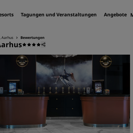
esorts
Tagungen und Veranstaltungen
Angebote
, Aarhus
Bewertungen
Aarhus
Finden Sie Ihr Hotel
Reiseziele
Resorts
Serviced Apartments
Flughafenhotels
Neue und geplante Hotels
Tagungen und
Veranstaltungen
Entdecken Sie Radisson Me