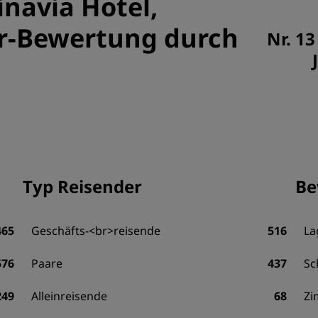
navia Hotel,
or-Bewertung durch
Nr. 13
Typ Reisender
Be
465
Geschäfts-<br>reisende
516
La
576
Paare
437
Sc
249
Alleinreisende
68
Zi