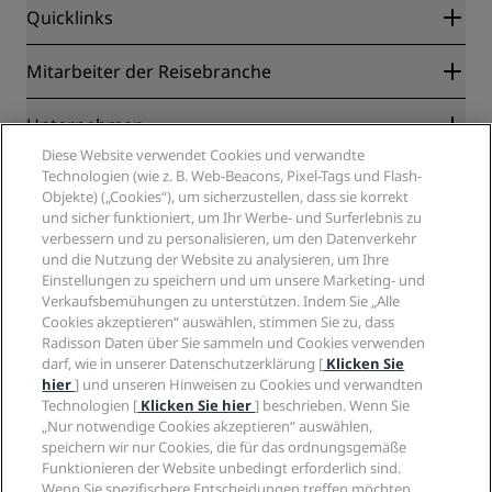
Quicklinks
Radisson Rewards
Mitarbeiter der Reisebranche
Online-Bestpreisgarantie
Blog
Partner
Unternehmen
Reiseziele
Reisebüros
Diese Website verwendet Cookies und verwandte
Neue und aufstrebende Hotels
Radisson Hotel Group
Technologien (wie z. B. Web-Beacons, Pixel-Tags und Flash-
Rechtliches
Radisson Hotels APP
Objekte) („Cookies“), um sicherzustellen, dass sie korrekt
Medien
„Sports Approved“-Hotels
und sicher funktioniert, um Ihr Werbe- und Surferlebnis zu
Karriere RHG
Privacy Centre
Hilfe
Familienfreundliche Hotels
verbessern und zu personalisieren, um den Datenverkehr
Karriere PPHE
Rechtliche Hinweise
Gesundheit & Sicherheit
und die Nutzung der Website zu analysieren, um Ihre
Karrieren EHL
Radisson Rewards Geschäftsbedingungen
Einstellungen zu speichern und um unsere Marketing- und
Verbrauchermeldungen
The Club by RHG
Soziale Medien
Website-Nutzungsvereinbarung
Verkaufsbemühungen zu unterstützen. Indem Sie „Alle
Kontakt
Entwicklungsmöglichkeiten
Cookies akzeptieren“ auswählen, stimmen Sie zu, dass
Digitale Barrierefreiheit
FAQ
Marken von Radisson Hotels
Responsible Business – Unser Engagement
Radisson Daten über Sie sammeln und Cookies verwenden
Moderne Sklaverei – Erklärung
Inhaltsübersicht
darf, wie in unserer Datenschutzerklärung [
Klicken Sie
Einkauf
hier
] und unseren Hinweisen zu Cookies und verwandten
Technologien [
Klicken Sie hier
] beschrieben. Wenn Sie
„Nur notwendige Cookies akzeptieren“ auswählen,
speichern wir nur Cookies, die für das ordnungsgemäße
Funktionieren der Website unbedingt erforderlich sind.
Wenn Sie spezifischere Entscheidungen treffen möchten,