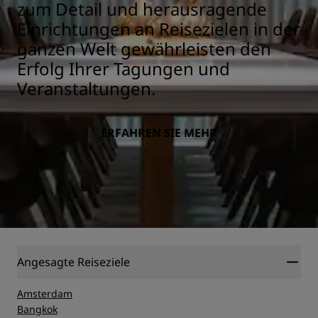
zum Detail und herausragende
Einrichtungen an Reisezielen in der
ganzen Welt gewährleisten den
Erfolg Ihrer Tagungen und
Veranstaltungen.
ERFAHREN SIE MEHR
Angesagte Reiseziele
Amsterdam
Bangkok