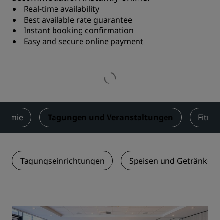
Real-time availability
Best available rate guarantee
Instant booking confirmation
Easy and secure online payment
onomie
Tagungen und Veranstaltungen
Fitne
Tagungseinrichtungen
Speisen und Getränke