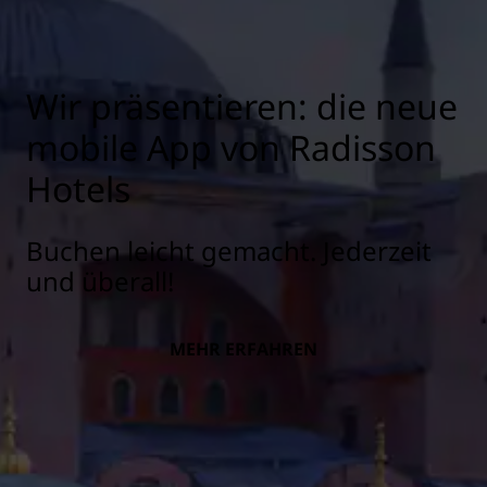
Wir präsentieren: die neue
mobile App von Radisson
Hotels
Buchen leicht gemacht. Jederzeit
und überall!
MEHR ERFAHREN