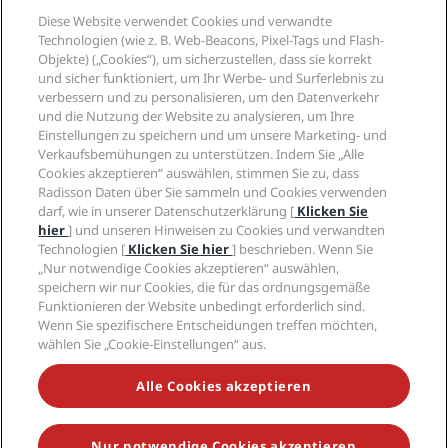
Reiseziele
Reisebüros
Diese Website verwendet Cookies und verwandte
Neue und aufstrebende Hotels
Radisson Hotel Group
Technologien (wie z. B. Web-Beacons, Pixel-Tags und Flash-
Rechtliches
Radisson Hotels APP
Objekte) („Cookies“), um sicherzustellen, dass sie korrekt
Medien
„Sports Approved“-Hotels
und sicher funktioniert, um Ihr Werbe- und Surferlebnis zu
Karriere RHG
Privacy Centre
Hilfe
Familienfreundliche Hotels
verbessern und zu personalisieren, um den Datenverkehr
Karriere PPHE
Rechtliche Hinweise
Gesundheit & Sicherheit
und die Nutzung der Website zu analysieren, um Ihre
Karrieren EHL
Radisson Rewards Geschäftsbedingungen
Einstellungen zu speichern und um unsere Marketing- und
Verbrauchermeldungen
The Club by RHG
Soziale Medien
Website-Nutzungsvereinbarung
Verkaufsbemühungen zu unterstützen. Indem Sie „Alle
Kontakt
Entwicklungsmöglichkeiten
Cookies akzeptieren“ auswählen, stimmen Sie zu, dass
Digitale Barrierefreiheit
FAQ
Marken von Radisson Hotels
Responsible Business – Unser Engagement
Radisson Daten über Sie sammeln und Cookies verwenden
Moderne Sklaverei – Erklärung
Inhaltsübersicht
darf, wie in unserer Datenschutzerklärung [
Klicken Sie
Einkauf
hier
] und unseren Hinweisen zu Cookies und verwandten
Technologien [
Klicken Sie hier
] beschrieben. Wenn Sie
„Nur notwendige Cookies akzeptieren“ auswählen,
speichern wir nur Cookies, die für das ordnungsgemäße
Funktionieren der Website unbedingt erforderlich sind.
Wenn Sie spezifischere Entscheidungen treffen möchten,
wählen Sie „Cookie-Einstellungen“ aus.
VERPASSEN SIE NIEMALS UNSERE BELIEBTESTEN
ANGEBOTE
Alle Cookies akzeptieren
Nur notwendige Cookies akzeptieren