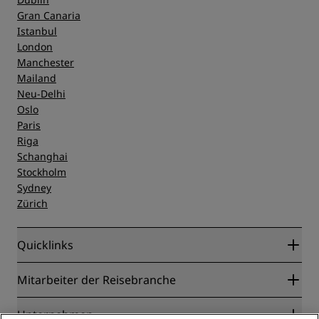
Gran Canaria
Istanbul
London
Manchester
Mailand
Neu-Delhi
Oslo
Paris
Riga
Schanghai
Stockholm
Sydney
Zürich
Quicklinks
Radisson Rewards
Mitarbeiter der Reisebranche
Online-Bestpreisgarantie
Blog
Partner
Unternehmen