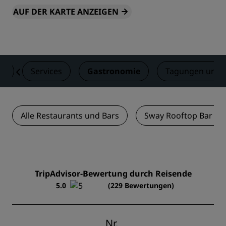
AUF DER KARTE ANZEIGEN
er
Services
Gastronomie
Tagungen und 
Alle Restaurants und Bars
Sway Rooftop Bar an
TripAdvisor-Bewertung durch Reisende
5.0
(229 Bewertungen)
Nr.