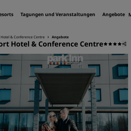
esorts
Tagungen und Veranstaltungen
Angebote
rt Hotel & Conference Centre
Angebote
port Hotel & Conference Centre
Finden Sie Ihr Hotel
Reiseziele
Resorts
Serviced Apartments
Flughafenhotels
Neue und geplante Hotels
Tagungen und
Veranstaltungen
Entdecken Sie Radisson Me