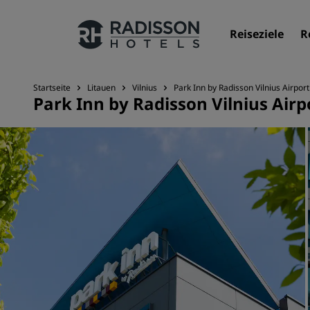
Reiseziele
R
Startseite
Litauen
Vilnius
Park Inn by Radisson Vilnius Airpo
Park Inn by Radisson Vilnius Air
Unsere Marken
Marken von Radisson Hotels