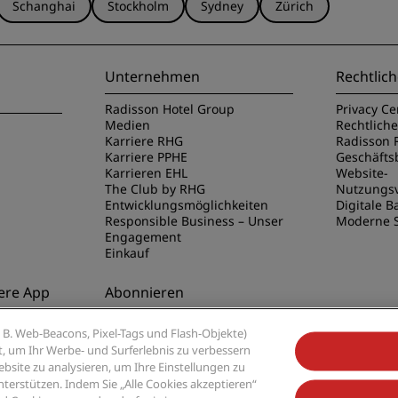
Schanghai
Stockholm
Sydney
Zürich
Unternehmen
Rechtlich
Radisson Hotel Group
Privacy Ce
Medien
Rechtlich
Karriere RHG
Radisson 
Karriere PPHE
Geschäft
Karrieren EHL
Website-
The Club by RHG
Nutzungs
Entwicklungsmöglichkeiten
Digitale Ba
Responsible Business – Unser
Moderne S
Engagement
Einkauf
ere App
Abonnieren
disson Hotels
Verpassen Sie niemals unsere
B. Web-Beacons, Pixel-Tags und Flash-Objekte)
beliebtesten Angebote
ert, um Ihr Werbe- und Surferlebnis zu verbessern
site zu analysieren, um Ihre Einstellungen zu
rstützen. Indem Sie „Alle Cookies akzeptieren“