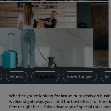
Einen Meetingraum buche
Fordern Sie ein Angebot a
Veranstaltungsorte
Branchenlösungen
Flüge suchen
Flüge suchen
Restaurants
Nach einem Restaurant su
Fitness
Angebote
Bewertungen
Se
Digitale Services
Whether you’re looking for last-minute deals on bus
Radisson Hotels App
weekend getaway, you’ll find the best offers for Park 
Centre right here. Take advantage of special rates and