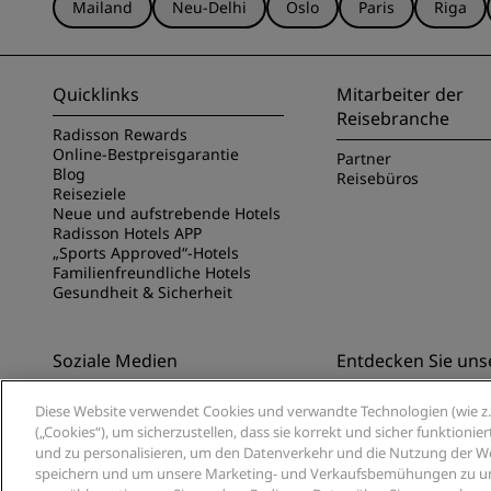
Mailand
Neu-Delhi
Oslo
Paris
Riga
Quicklinks
Mitarbeiter der
Reisebranche
Radisson Rewards
Online-Bestpreisgarantie
Partner
Blog
Reisebüros
Reiseziele
Neue und aufstrebende Hotels
Radisson Hotels APP
„Sports Approved“-Hotels
Familienfreundliche Hotels
Gesundheit & Sicherheit
Soziale Medien
Entdecken Sie uns
Marken von Radisson Hotels
Entdecken Sie die Ra
Diese Website verwendet Cookies und verwandte Technologien (wie z. 
App
(„Cookies“), um sicherzustellen, dass sie korrekt und sicher funktioni
und zu personalisieren, um den Datenverkehr und die Nutzung der Web
speichern und um unsere Marketing- und Verkaufsbemühungen zu unte