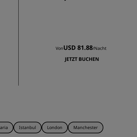
USD 81.88
Von
/
Nacht
JETZT BUCHEN
aria
Istanbul
London
Manchester