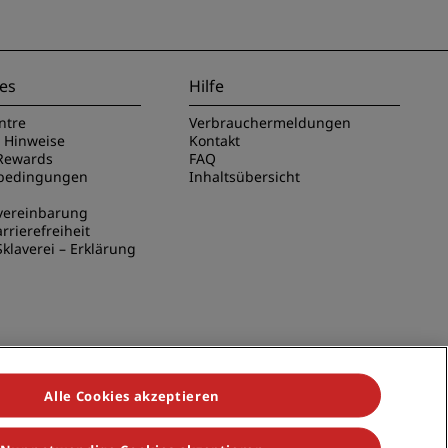
es
Hilfe
ntre
Verbrauchermeldungen
e Hinweise
Kontakt
Rewards
FAQ
sbedingungen
Inhaltsübersicht
vereinbarung
rrierefreiheit
klaverei – Erklärung
Alle Cookies akzeptieren