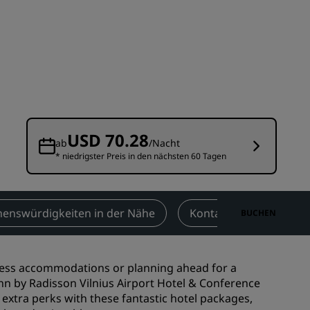
n
Hochzeitslocations
n
Nachhaltige Aufenthalte
Aufenthalte für Sportteams
Geschäftsreisender
Hotels im Stadtzentrum
Besuchen Sie unseren Blog
USD 70.28
ab
/Nacht
* niedrigster Preis in den nächsten 60 Tagen
Radisson Rewards
Entdecken Sie Radisson Rewards
chen
Vorteile
henswürdigkeiten in der Nähe
Kontakt
BUCHEN
So verwenden Sie Punkte
So sammeln Sie Punkte
iness accommodations or planning ahead for a
Bookers and Planners
Inn by Radisson Vilnius Airport Hotel & Conference
 extra perks with these fantastic hotel packages,