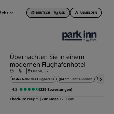
Mehr
DEUTSCH
|
USD
ANMELDEN
Radisson Rewards
Meine Buchungen
Hotelangebote
Unsere Angebote entdecken
Übernachten Sie in einem
Bonus für die erste Buchung
modernen Flughafenhotel
Deals of the Day
Oreivių 32
Im Voraus buchen
In der Nähe des Flughafens
Familienfreundlich
Speisen 
Unsere Angebote anzeigen
4.5
(229 Bewertungen)
Reisevorschläge
Check-in
3:00pm
Zur Kasse
12:00pm
Familienfreundliche Hotels
etings
Rad Pets