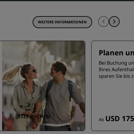
WEITERE INFORMATIONEN
Planen u
Bei Buchung u
Ihres Aufenthal
sparen Sie bis z
JETZT BUCHEN
USD 175
Ab