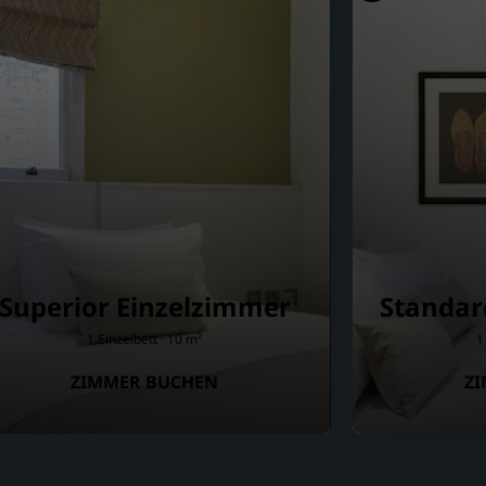
Superior Einzelzimmer
Standar
1 Einzelbett · 10 m²
1
ZIMMER BUCHEN
Z