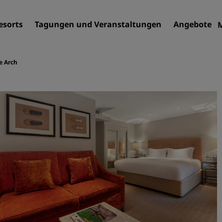
esorts
Tagungen und Veranstaltungen
Angebote
e Arch
Finden Sie Ihr Hotel
Reiseziele
Resorts
Serviced Apartments
Flughafenhotels
Neue und geplante Hotels
Tagungen und
Veranstaltungen
Entdecken Sie Radisson Me