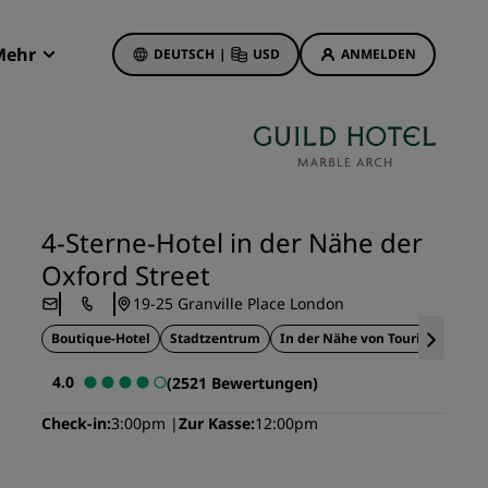
Mehr
DEUTSCH
|
USD
ANMELDEN
Radisson Rewards
Meine Buchungen
Hotelangebote
Unsere Angebote entdecken
4-Sterne-Hotel in der Nähe der
Bonus für die erste Buchung
Oxford Street
Deals of the Day
19-25 Granville Place London
Im Voraus buchen
Boutique-Hotel
Stadtzentrum
In der Nähe von Touristenattra
Unsere Angebote anzeigen
4.0
(2521 Bewertungen)
Reisevorschläge
Check-in
3:00pm
Zur Kasse
12:00pm
Familienfreundliche Hotels
etings
Rad Pets