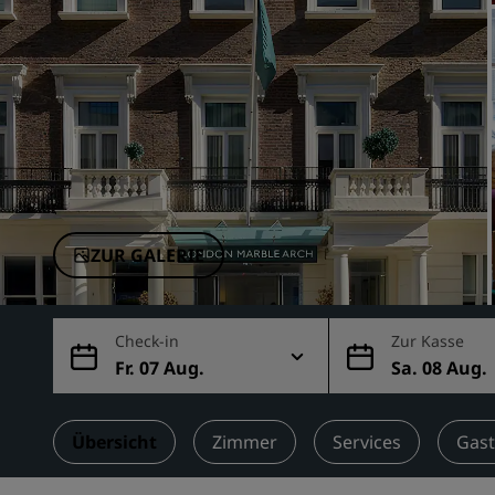
Verbundene Marken in China
ZUR GALERIE
Check-in
Zur Kasse
Fr. 07 Aug.
Sa. 08 Aug.
Übersicht
Zimmer
Services
Gas