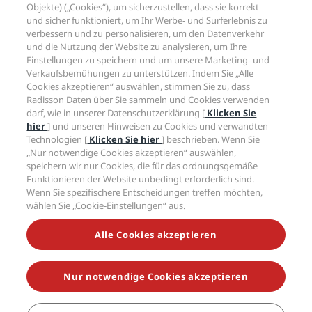
Radisson Hotels APP
Objekte) („Cookies“), um sicherzustellen, dass sie korrekt
Medien
„Sports Approved“-Hotels
und sicher funktioniert, um Ihr Werbe- und Surferlebnis zu
Karriere RHG
Privacy Centre
Hilfe
Familienfreundliche Hotels
verbessern und zu personalisieren, um den Datenverkehr
Karriere PPHE
Rechtliche Hinweise
und die Nutzung der Website zu analysieren, um Ihre
Gesundheit & Sicherheit
Karrieren EHL
Radisson Rewards Geschäftsbedingungen
Einstellungen zu speichern und um unsere Marketing- und
Verbrauchermeldungen
The Club by RHG
Soziale Medien
Website-Nutzungsvereinbarung
Verkaufsbemühungen zu unterstützen. Indem Sie „Alle
Kontakt
Entwicklungsmöglichkeiten
Cookies akzeptieren“ auswählen, stimmen Sie zu, dass
Digitale Barrierefreiheit
FAQ
Marken von Radisson Hotels
Radisson Daten über Sie sammeln und Cookies verwenden
Responsible Business – Unser Engagement
Moderne Sklaverei – Erklärung
Inhaltsübersicht
darf, wie in unserer Datenschutzerklärung [
Klicken Sie
Einkauf
hier
] und unseren Hinweisen zu Cookies und verwandten
Technologien [
Klicken Sie hier
] beschrieben. Wenn Sie
„Nur notwendige Cookies akzeptieren“ auswählen,
speichern wir nur Cookies, die für das ordnungsgemäße
Funktionieren der Website unbedingt erforderlich sind.
Wenn Sie spezifischere Entscheidungen treffen möchten,
wählen Sie „Cookie-Einstellungen“ aus.
VERPASSEN SIE NIEMALS UNSERE BELIEBTESTEN
ANGEBOTE
Alle Cookies akzeptieren
Nur notwendige Cookies akzeptieren
© 2026 Radisson Hotel Group.
Alle Rechte vorbehalten. RHG Radisson
Hotel Group, Radisson, Radisson RED, Radisson Blu, Radisson Collection,
Radisson Individuals, Park Plaza, Park Inn, Country Inn & Suites, Prize by