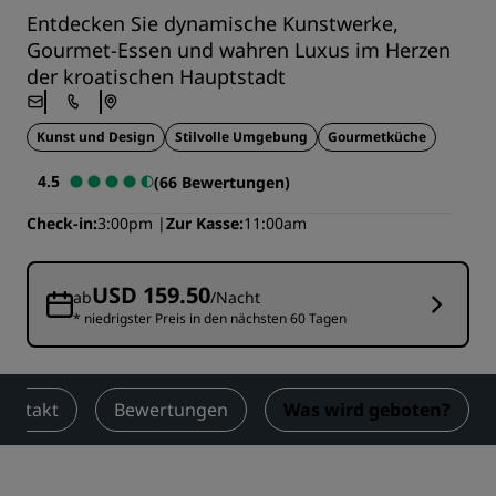
Entdecken Sie dynamische Kunstwerke,
Gourmet-Essen und wahren Luxus im Herzen
der kroatischen Hauptstadt
Kunst und Design
Stilvolle Umgebung
Gourmetküche
4.5
(66 Bewertungen)
Check-in
3:00pm
Zur Kasse
11:00am
USD 159.50
ab
/Nacht
* niedrigster Preis in den nächsten 60 Tagen
Kontakt
Bewertungen
Was wird geboten?