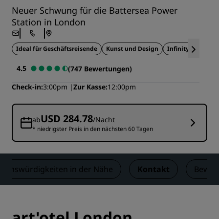
Neuer Schwung für die Battersea Power
Station in London
Ideal für Geschäftsreisende
Kunst und Design
Infinity-Pool
4.5
(747 Bewertungen)
Check-in
3:00pm
Zur Kasse
12:00pm
USD 284.78
ab
/Nacht
* niedrigster Preis in den nächsten 60 Tagen
henswürdigkeiten in der Nähe
Kontakt
Bewer
art'otel London