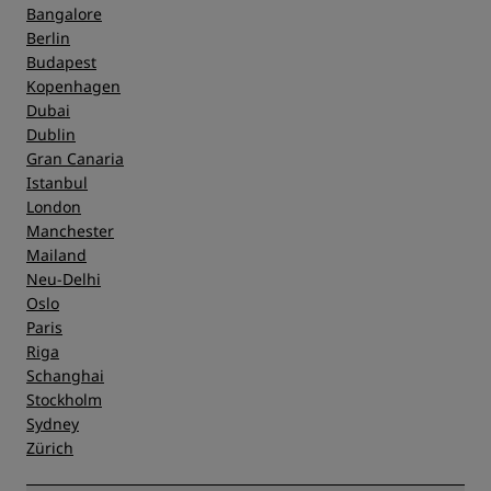
Bangalore
Berlin
Budapest
Kopenhagen
Dubai
Dublin
Gran Canaria
Istanbul
London
Manchester
Mailand
Neu-Delhi
Oslo
Paris
Riga
Schanghai
Stockholm
Sydney
Zürich