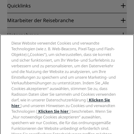
Quicklinks
Radisson Rewards
Mitarbeiter der Reisebranche
Online-Bestpreisgarantie
Blog
Partner
Unternehmen
Reiseziele
Reisebüros
Diese Website verwendet Cookies und verwandte
Neue und aufstrebende Hotels
Radisson Hotel Group
Technologien (wie z. B. Web-Beacons, Pixel-Tags und Flash-
Rechtliches
Radisson Hotels APP
Objekte) („Cookies“), um sicherzustellen, dass sie korrekt
Medien
„Sports Approved“-Hotels
und sicher funktioniert, um Ihr Werbe- und Surferlebnis zu
Karriere RHG
Privacy Centre
Hilfe
Familienfreundliche Hotels
verbessern und zu personalisieren, um den Datenverkehr
Karriere PPHE
Rechtliche Hinweise
und die Nutzung der Website zu analysieren, um Ihre
Gesundheit & Sicherheit
Karrieren EHL
Radisson Rewards Geschäftsbedingungen
Einstellungen zu speichern und um unsere Marketing- und
Verbrauchermeldungen
The Club by RHG
Soziale Medien
Website-Nutzungsvereinbarung
Verkaufsbemühungen zu unterstützen. Indem Sie „Alle
Kontakt
Entwicklungsmöglichkeiten
Cookies akzeptieren“ auswählen, stimmen Sie zu, dass
Digitale Barrierefreiheit
FAQ
Marken von Radisson Hotels
Radisson Daten über Sie sammeln und Cookies verwenden
Responsible Business – Unser Engagement
Moderne Sklaverei – Erklärung
Inhaltsübersicht
darf, wie in unserer Datenschutzerklärung [
Klicken Sie
Einkauf
hier
] und unseren Hinweisen zu Cookies und verwandten
Technologien [
Klicken Sie hier
] beschrieben. Wenn Sie
„Nur notwendige Cookies akzeptieren“ auswählen,
speichern wir nur Cookies, die für das ordnungsgemäße
Funktionieren der Website unbedingt erforderlich sind.