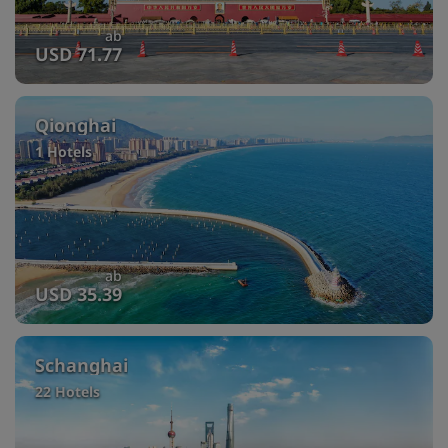
ab
USD 71.77
Qionghai
1 Hotels
ab
USD 35.39
Schanghai
22 Hotels