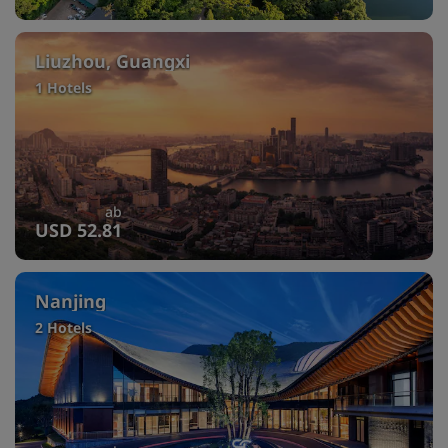
Liuzhou, Guangxi
1 Hotels
ab
USD 52.81
Nanjing
2 Hotels