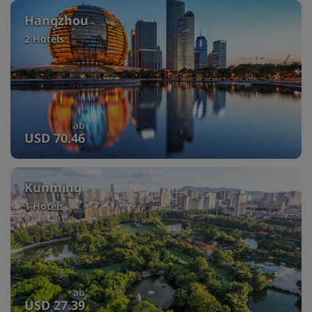
Hangzhou
2 Hotels
ab
USD 70.46
Kunming
1 Hotels
ab
USD 27.39