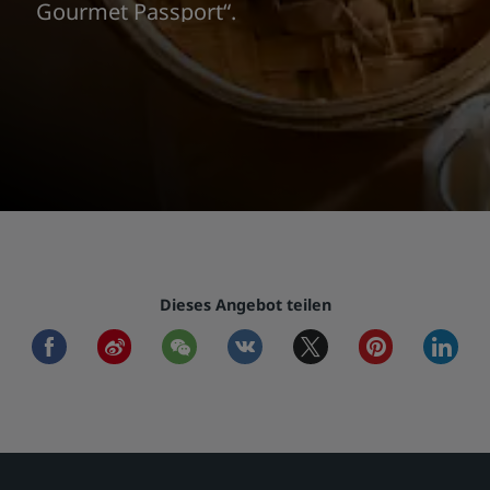
Gourmet Passport“.
Dieses Angebot teilen
facebook
weibo
wechat
vkontakte
twitter
pinterest
linkedi