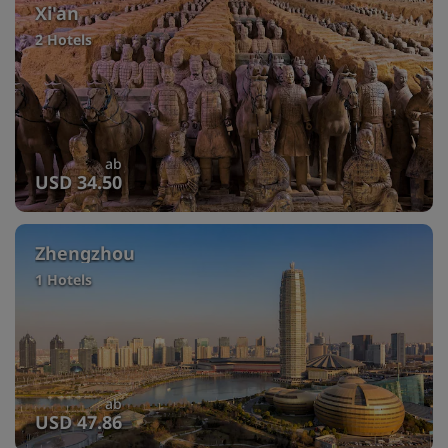
Xi'an
2 Hotels
ab
USD 34.50
Zhengzhou
1 Hotels
ab
USD 47.86