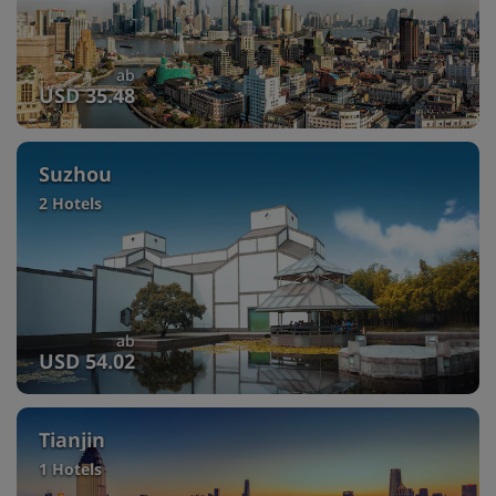
ab
USD 35.48
Suzhou
2 Hotels
ab
USD 54.02
Tianjin
1 Hotels