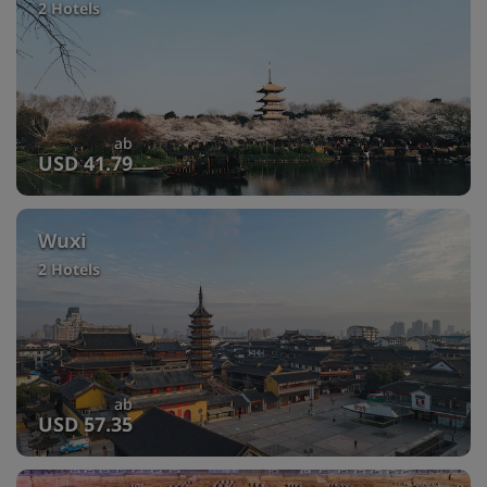
2 Hotels
ab
USD 41.79
Wuxi
2 Hotels
ab
USD 57.35