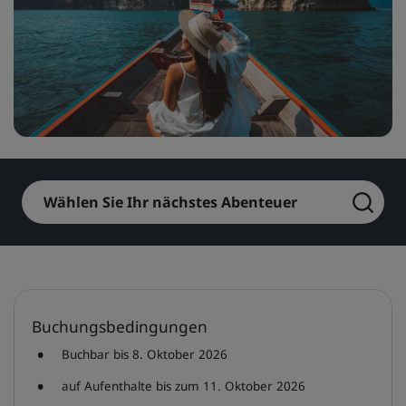
Park Plaza
Park Inn by Radisson
Hotels im Stadtzentrum
Besuchen Sie unseren Blog
Prize by Radisson
Country Inn & Suites
Verbundene Marken in China
Wählen Sie Ihr nächstes Abenteuer
J.
Jin Jiang
Kunlun
Golden Tulip
Buchungsbedingungen
Buchbar bis 8. Oktober 2026
auf Aufenthalte bis zum 11. Oktober 2026