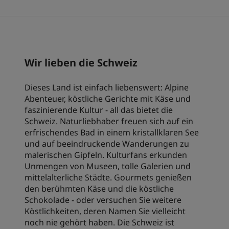
Park Plaza
Park Inn by Radisson
Hotels im Stadtzentrum
Besuchen Sie unseren Blog
Wir lieben die Schweiz
Prize by Radisson
Country Inn & Suites
Dieses Land ist einfach liebenswert: Alpine
Abenteuer, köstliche Gerichte mit Käse und
faszinierende Kultur - all das bietet die
Verbundene Marken in China
Schweiz. Naturliebhaber freuen sich auf ein
J.
Jin Jiang
erfrischendes Bad in einem kristallklaren See
und auf beeindruckende Wanderungen zu
malerischen Gipfeln. Kulturfans erkunden
Unmengen von Museen, tolle Galerien und
Kunlun
Golden Tulip
mittelalterliche Städte. Gourmets genießen
den berühmten Käse und die köstliche
Schokolade - oder versuchen Sie weitere
Köstlichkeiten, deren Namen Sie vielleicht
noch nie gehört haben. Die Schweiz ist