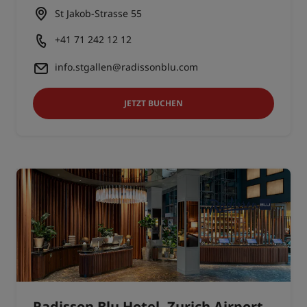
St Jakob-Strasse 55
+41 71 242 12 12
info.stgallen@radissonblu.com
JETZT BUCHEN
Radisson Blu Hotel, Zurich Airport