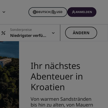
DEUTSCH
|
USD
ANMELDEN
ine Buchungen
Sonderpreise
ÄNDERN
Niedrigster verfüg
barer Preis
Ihr nächstes
Abenteuer in
Kroatien
Von warmen Sandstränden
bis hin zu alten, von Mauern