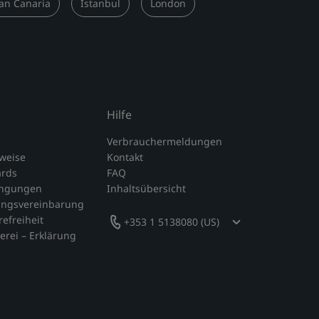
an Canaria
Istanbul
London
Hilfe
Verbrauchermeldungen
nweise
Kontakt
ards
FAQ
ingungen
Inhaltsübersicht
ungsvereinbarung
refreiheit
+353 1 5138080 (US)
erei – Erklärung