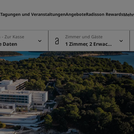
s
Tagungen und Veranstaltungen
Angebote
Radisson Rewards
Mehr
Me
 - Zur Kasse
Zimmer und Gäste
le Daten
1 Zimmer, 2 Erwach
sene