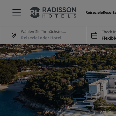
Reiseziele
Resort
Wählen Sie Ihr nächstes
Check-in
Abenteuer
Flexib