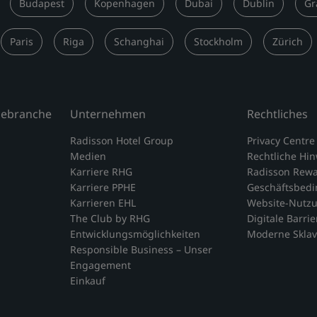
Budapest
Kopenhagen
Dubai
Dublin
Gr
Paris
Riga
Schanghai
Stockholm
Zürich
isebranche
Unternehmen
Rechtliches
Radisson Hotel Group
Privacy Centre
Medien
Rechtliche Hi
Karriere RHG
Radisson Rew
Karriere PPHE
Geschäftsbed
Karrieren EHL
Website-Nutz
The Club by RHG
Digitale Barrie
Entwicklungsmöglichkeiten
Moderne Sklav
Responsible Business – Unser
Engagement
Einkauf