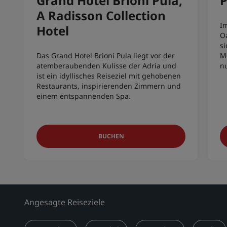
Grand Hotel Brioni Pula,
P
A Radisson Collection
Im
Hotel
O
s
Das Grand Hotel Brioni Pula liegt vor der
M
atemberaubenden Kulisse der Adria und
nu
ist ein idyllisches Reiseziel mit gehobenen
Restaurants, inspirierenden Zimmern und
einem entspannenden Spa.
BUCHEN
Angesagte Reiseziele