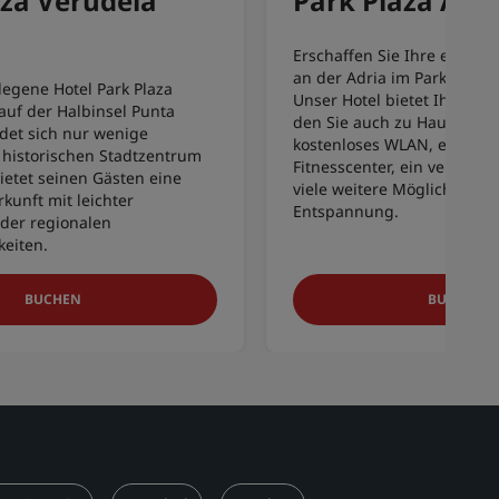
aza Verudela
Park Plaza Are
Erschaffen Sie Ihre eigene
an der Adria im Park Plaza 
legene Hotel Park Plaza
Unser Hotel bietet Ihnen j
auf der Halbinsel Punta
den Sie auch zu Hause gen
det sich nur wenige
kostenloses WLAN, ein mo
 historischen Stadtzentrum
Fitnesscenter, ein verjüng
ietet seinen Gästen eine
viele weitere Möglichkeiten
unft mit leichter
Entspannung.
 der regionalen
eiten.
BUCHEN
BUCHEN