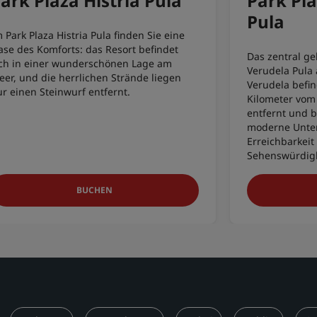
ark Plaza Histria Pula
Park Pl
Pula
 Park Plaza Histria Pula finden Sie eine
ase des Komforts: das Resort befindet
Das zentral ge
ich in einer wunderschönen Lage am
Verudela Pula 
eer, und die herrlichen Strände liegen
Verudela befin
r einen Steinwurf entfernt.
Kilometer vom
entfernt und b
moderne Unterk
Erreichbarkeit
Sehenswürdigk
BUCHEN