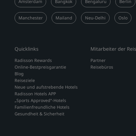
Amsterdam
Bangkok
Bengaluru
Berlin
Manchester
Mailand
Neu-Delhi
Oslo
Quicklinks
Mitarbeiter der Re
Radisson Rewards
Partner
Online-Bestpreisgarantie
Reisebüros
Blog
Reiseziele
Neue und aufstrebende Hotels
Radisson Hotels APP
„Sports Approved“-Hotels
Familienfreundliche Hotels
Gesundheit & Sicherheit