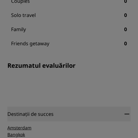
Couples
0
Solo travel
0
Family
0
Friends getaway
0
Rezumatul evaluărilor
Destinații de succes
Amsterdam
Bangkok