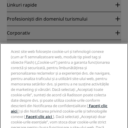
Linkuri rapide
Radisson Rewards
Profesioniști din domeniul turismului
Garanția celui mai bun tarif online
Blog
Parteneri
Corporativ
Destinații
Agenți de turism
Hoteluri noi și viitoare
Radisson Hotel Group
Juridic
Aplicația Radisson Hotels
Acest site web folosește cookie-uri și tehnologii conexe
Media
Hoteluri cu programul Sports Approved
(cum ar fi semnalizatoare web, module tip pixel tag și
Cariere RHG
Centrul de confidențialitate
Asistență
Hoteluri adecvate pentru familii
obiecte Flash) („Cookie-uri”) pentru a garanta funcționarea
Cariere PPHE
Aviz juridic
corectă și securizată, pentru îmbunătățirea și
Sănătate și siguranță
Cariere EHL
Termene și condiții Radisson Rewards
personalizarea reclamelor și a experienței dvs. de navigare,
Alerte pentru consumatori
The Club by RHG
Rețele de socializare
Acordul privind utilizarea site-ului
pentru analiza traficului și a utilizării site-ului web, pentru
Contact
Dezvoltarea afacerilor
memorarea setărilor dvs. și pentru a ne susține activitățile
Accesibilitate digitală
Întrebări frecvente
Mărci Radisson Hotels
de marketing și vânzări. Dacă selectați „Acceptați toate
Afaceri responsabile
Declarație privind sclavia modernă
Hartă site
cookie-urile”, sunteți de acord că Radisson poate colecta
Achiziție
date despre dvs. și poate utiliza cookie-urile conform
descrierii din Notificarea de confidențialitate [
Faceți clic
aici
] și din Notificarea privind cookie-urile și tehnologiile
conexe [
Faceți clic aici
]. Dacă selectați „Acceptați doar
cookie-urile esențiale”, vom stoca doar cookie-urile strict
necesare pentru buna funcționare a site-ului web. Dacă