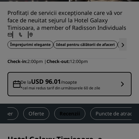
Profitați de servicii excepționale care vă vor
face de neuitat sejurul la Hotel Galaxy
Timisoara, a member of Radisson Individuals
Împrejurimi elegante
Ideal pentru călătorii de afaceri
Săli de
Check-in
2:00pm
Check-out
12:00pm
USD 96.01
De la
/noapte
*cel mai redus tarif din următoarele 60 de zile
 liber
Oferte
Recenzii
Puncte de atracție